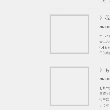
いた、と
》
2025.0
ついで
会にス
8月も
子供達は
》
2025.08
お墓の
日曜を
行事に
ょうか？