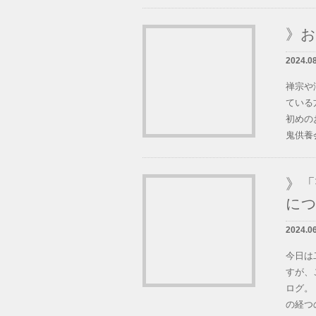
》お
2024.0
禅宗や
ている
初めの
鬼供養会
》「
に
2024.0
今日は
すが、
ログ。
の経つの