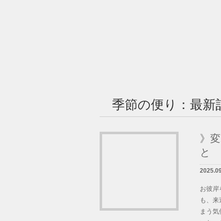
墓石紹介
墓地案内
季節の便り：最新
会社概要
BLOG
》
と
LINK
2025.0
お問い合せ
お彼岸
も、来
まう気