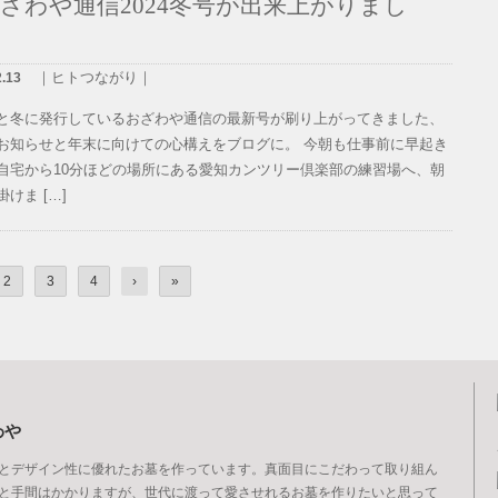
ざわや通信2024冬号が出来上がりまし
｜ヒトつながり｜
2.13
と冬に発行しているおざわや通信の最新号が刷り上がってきました、
お知らせと年末に向けての心構えをブログに。 今朝も仕事前に早起き
自宅から10分ほどの場所にある愛知カンツリー倶楽部の練習場へ、朝
けま […]
2
3
4
›
»
わや
とデザイン性に優れたお墓を作っています。真面目にこだわって取り組ん
と手間はかかりますが、世代に渡って愛させれるお墓を作りたいと思って