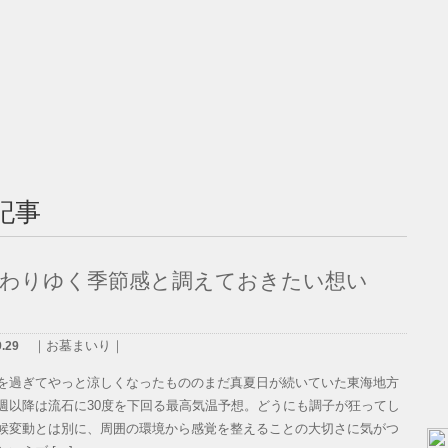
記事
変わりゆく季節感と調えておきたい想い
｜お墓まいり｜
9.29
を過ぎてやっと涼しくなったもののまだ真夏日が続いていた東海地方
週以降は流石に30度を下回る最高気温予想。どうにも調子が狂ってし
候変動とは別に、周囲の環境から感覚を整えることの大切さに気がつ