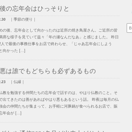
最後の忘年会はひっそりと
｜季節の便り｜
2.30
めの後、忘年会として向かったのは近所の焼き鳥屋さん。ご近所の皆
満席な様子を見ていて益々「年の瀬なんだなあ」と感じました。 昨日
2人で最後の事務仕事をお店で終わらせ、「じゃあ忘年会にしよう
向かった […]
善悪は誰でもどちらも必ずあるもの
｜仏縁｜
2.23
仏教を勉強する仲間たちの忘年会で話すのは、やはり仏教のこと。そ
で出てきたのは善があればやはり悪もあるという話。 昨夜は毎月の仏
強会の仲間たちが集まって、お手軽に河豚鍋が食べられるお店で、賑
年会が […]