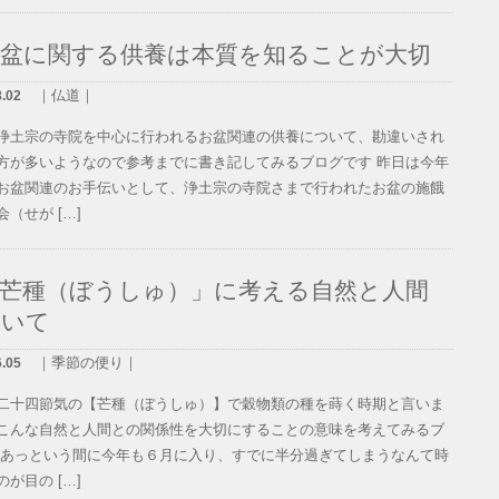
盆に関する供養は本質を知ることが大切
｜仏道｜
8.02
浄土宗の寺院を中心に行われるお盆関連の供養について、勘違いされ
方が多いようなので参考までに書き記してみるブログです 昨日は今年
お盆関連のお手伝いとして、浄土宗の寺院さまで行われたお盆の施餓
（せが […]
芒種（ぼうしゅ）」に考える自然と人間
ついて
｜季節の便り｜
6.05
二十四節気の【芒種（ぼうしゅ）】で穀物類の種を蒔く時期と言いま
こんな自然と人間との関係性を大切にすることの意味を考えてみるブ
 あっという間に今年も６月に入り、すでに半分過ぎてしまうなんて時
が目の […]