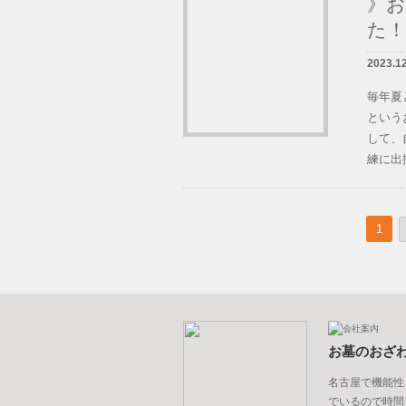
》お
た！
2023.1
毎年夏
という
して、
練に出掛
1
お墓のおざ
名古屋で機能性
でいるので時間