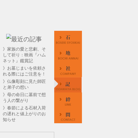
》家族の愛と悲劇、そ
して祈り：映画『ハム
ネット』鑑賞記
》お墓じまいを依頼さ
れる際にはご注意を！
》仏像彫刻に見た師匠
と弟子の想い
》母の命日に墓前で想
う人の繋がり
》春節による石材入荷
の遅れと値上がりのお
知らせ