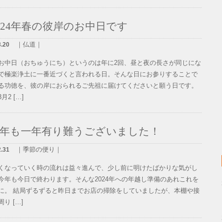
024年春の彼岸のお中日です
｜仏道｜
3.20
お中日（おちゅうにち）というのは年に2回、昼と夜の長さが同じにな
で極楽浄土に一番近づくと言われる日。そんな日にお参りすることで
る功徳を、彼の岸におられるご先祖に届けてくださいと願う日です。
月2 […]
今年も一年有り難うございました！
｜季節の便り｜
2.31
くなっていく時の流れは益々進んで、少し前に明けたばかりな気がし
今年も今日で終わります。そんな2024年への年越し準備のあれこれを
に。 結局ずるずると昨日までお店の掃除をしていましたが、本棚や接
り […]