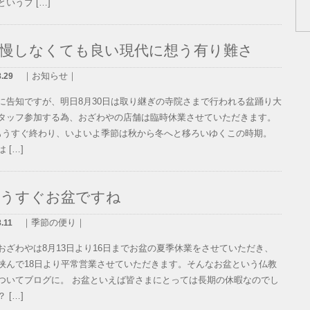
いうブ […]
我慢しなくても良い現代に想う有り難さ
｜お知らせ｜
8.29
に告知ですが、明日8月30日は取り継ぎの寺院さまで行われる盆踊り大
タッフ参加する為、おざわやの店舗は臨時休業させていただきます。
もうすぐ終わり、いよいよ季節は秋から冬へと移ろいゆくこの時期。
 […]
もうすぐお盆ですね
｜季節の便り｜
.11
おざわやは8月13日より16日までお盆の夏季休業をさせていただき、
挟んで18日より平常営業させていただきます。そんなお盆という仏教
ついてブログに。 お盆といえば皆さまにとっては長期の休暇なのでし
 […]