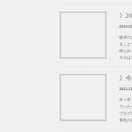
》2
2024.0
彼岸の
ること
得られ
今日は3
》
2023.1
年々早
ていた
ブログ
客机の周