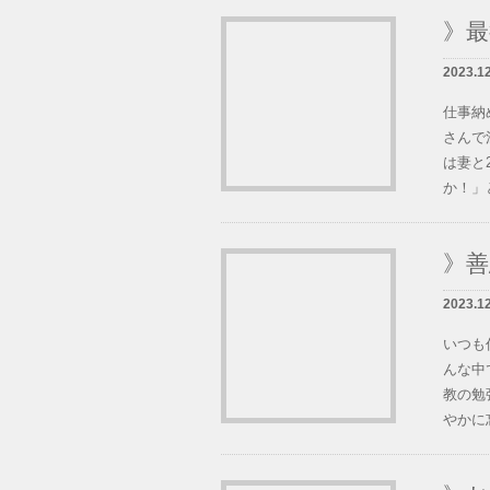
》
2023.1
仕事納
さんで
は妻と
か！」と
》
2023.1
いつも
んな中
教の勉
やかに忘