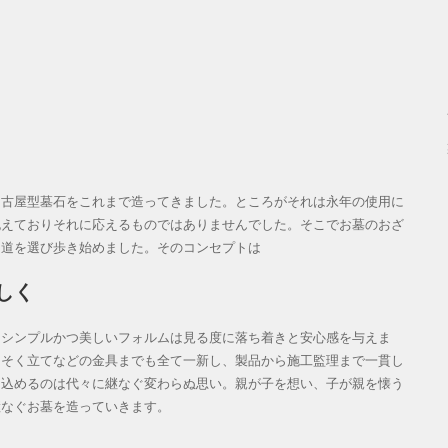
名古屋型墓石をこれまで造ってきました。ところがそれは永年の使用に
抱えておりそれに応えるものではありませんでした。そこでお墓のおざ
つ道を選び歩き始めました。そのコンセプトは
しく
、シンプルかつ美しいフォルムは見る度に落ち着きと安心感を与えま
うそく立てなどの金具までも全て一新し、製品から施工監理まで一貫し
に込めるのは代々に継なぐ変わらぬ思い。親が子を想い、子が親を懐う
継なぐお墓を造っていきます。