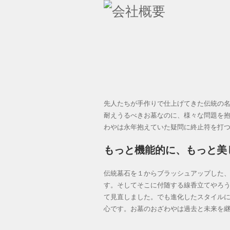
お墓のおざわや
墓石紹介
墓地案内
先人たちが手作りで仕上げてきた伝統の
会社概要
耐えうるべきお墓なのに、様々な問題を
わやは永年抱えていた疑問に終止符を打
BLOG
もっと機能的に、もっと美
リンク
伝統墓石を１からブラッシュアップした
す。そしてそこに付随する線香立てやろ
お問い合せ
て見直しました。でも進化したスタイル
心です。お墓のおざわやは過去と未来を