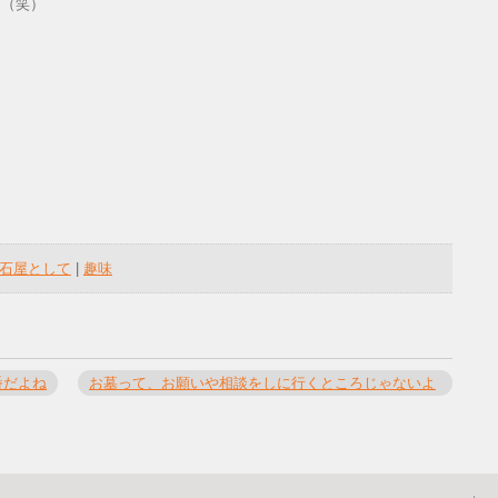
た（笑）
石屋として
|
趣味
番だよね
お墓って、お願いや相談をしに行くところじゃないよ