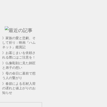
》家族の愛と悲劇、そ
して祈り：映画『ハム
ネット』鑑賞記
》お墓じまいを依頼さ
れる際にはご注意を！
》仏像彫刻に見た師匠
と弟子の想い
》母の命日に墓前で想
う人の繋がり
》春節による石材入荷
の遅れと値上がりのお
知らせ