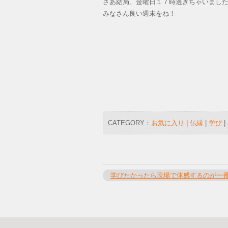
さあ結局、金曜日１７時過ぎちゃいまし
みなさん良い週末をね！
CATEGORY：
お気に入り
|
仏縁
|
学び
|
学びたかったら現場で体感するのが一