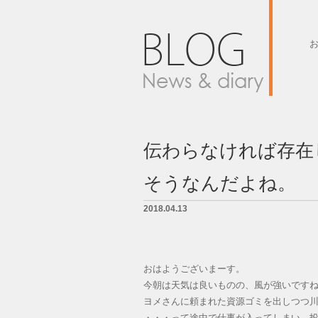
墓石紹介
墓地案内
伝わらなければ存在
会社概要
そうなんだよね。
BLOG
2018.04.13
LINK
お問い合せ
おはようございまーす。
今朝は天気は良いものの、風が強いです
ヨメさんに頼まれた資源ゴミを出しつつ
・・・って途中で仕事が入ってしまい、