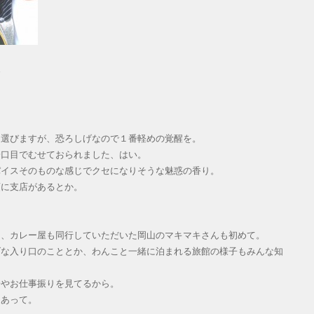
す
ら選びますが、恐ろしげなので１番軽めの覚醒を。
一口目でむせておられました、はい。
パイスそのものな感じでクセになりそうな魅惑の香り。
須に支店があるとか。
し、カレー屋も同行していただいた岡山のマキマキさんも初めて。
げな入り口のこととか、わんこと一緒に泊まれる旅館の様子もみんな知
子やお仕事振りを見てるから。
なあって。