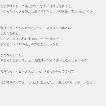
皆んな個性があって楽しげで、すぐに仲良くなれそう。
いたかったマッスル師匠も挨拶できたし！（写真撮り忘れたのがイタ
や進行されてたハッピーさんたち、スタッフの皆さん。
いるんだなあと。
ゃシビアに突き詰めた上でのことだろうけど
できてないレベルの楽しみ方なんだろうなあ。
らまた進化してた。
語をもっと広めようとか、人口減少だって逆手に取っちゃうって。
げてみたらハッピーさんがしっかり引っかかってくれて、
て。
墓とか神さまってさ、ぜったいあるんだよ、見えないけどさー」なん