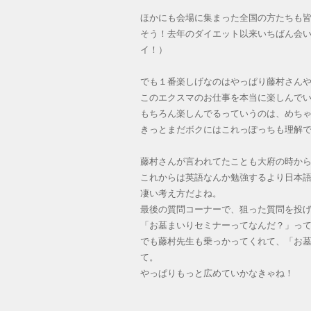
ほかにも会場に集まった全国の方たちも
そう！去年のダイエット以来いちばん会
イ！）
でも１番楽しげなのはやっぱり藤村さん
このエクスマのお仕事を本当に楽しんで
もちろん楽しんでるっていうのは、めち
きっとまだボクにはこれっぽっちも理解
藤村さんが言われてたことも大府の時か
これからは英語なんか勉強するより日本
凄い考え方だよね。
最後の質問コーナーで、狙った質問を投
「お墓まいりセミナーってなんだ？」っ
でも藤村先生も乗っかってくれて、「お
て。
やっぱりもっと広めていかなきゃね！