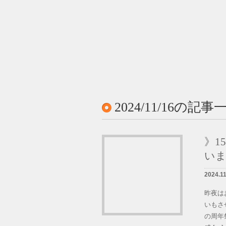
墓石紹介
墓地案内
2024/11/16の記事
会社概要
BLOG
》1
い
LINK
2024.11
お問い合せ
昨夜は
いもさ
の周年