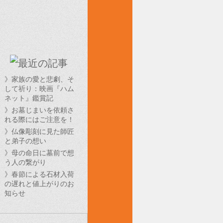
》家族の愛と悲劇、そ
して祈り：映画『ハム
ネット』鑑賞記
》お墓じまいを依頼さ
れる際にはご注意を！
》仏像彫刻に見た師匠
と弟子の想い
》母の命日に墓前で想
う人の繋がり
》春節による石材入荷
の遅れと値上がりのお
知らせ