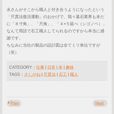
永さんがそこから職人と付き合うようになったという
「尺貫法復活運動」のおかげで、我々墓石業界も未だ
に「８寸角」、「尺角」、「４×５延べ（シゴノベ）」
なんて用語で石工職人してられるのですから本当に感
謝です。
ちなみに当社の製品の設計図は全てミリ単位ですが
（笑）
CATEGORY：
仕事
|
日常
|
本
|
趣味
TAGS：
さしがね
|
尺貫法
|
石工
|
職人
Prev
Next