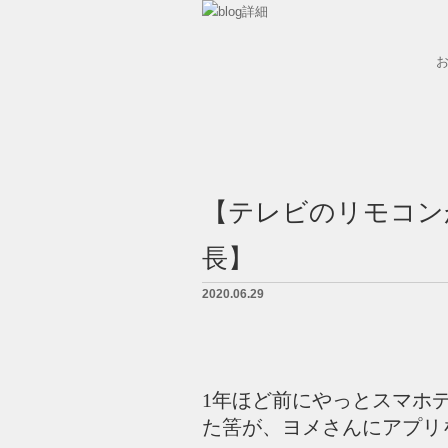
墓石紹介
墓地案内
【テレビのリモコン
会社概要
長】
BLOG
2020.06.29
LINK
お問い合せ
1年ほど前にやっとスマホ
た筈が、ヨメさんにアプリ