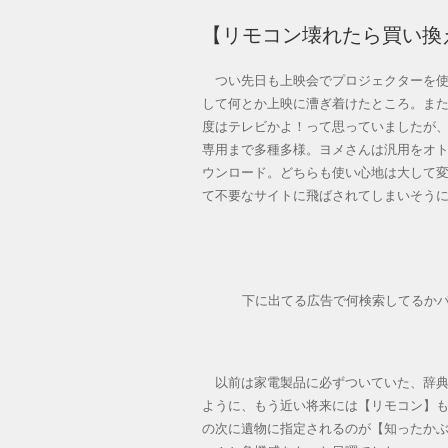
【リモコン壊れたら買い換
つい先日も上映会でプロジェクターを使
して何とか上映に漕ぎ着けたところ。ま
度はテレビかよ！って思っていましたが、
専用まで多種多様。ヨメさんは汎用をオ
ウンロード。どちらも使い心地は大して変
て不要なサイトに飛ばされてしまいそう
下に出てる広告で何検索してるか
以前は家電製品に必ずついていた、辞典
ように、もう近い将来には【リモコン】
の次に遺物に指定されるのが【知ったか