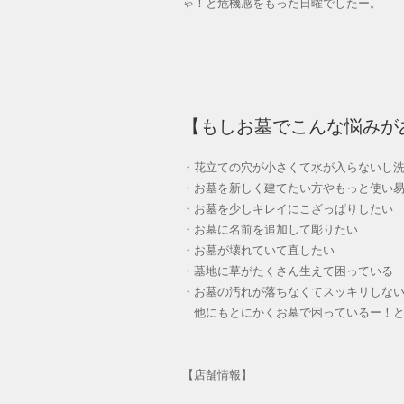
ゃ！と危機感をもった日曜でしたー。
【もしお墓でこんな悩みが
・花立ての穴が小さくて水が入らないし
・お墓を新しく建てたい方やもっと使い
・お墓を少しキレイにこざっぱりしたい
・お墓に名前を追加して彫りたい
・お墓が壊れていて直したい
・墓地に草がたくさん生えて困っている
・お墓の汚れが落ちなくてスッキリしな
他にもとにかくお墓で困っているー！と
【店舗情報】