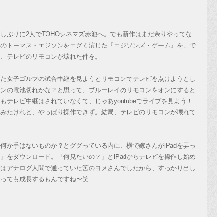
ぶりに2人でTOHOシネマズ赤池へ。でも新作はまだ余りやってな
あのトーマス・エジソンをエグく演じた『エジソンズ・ゲーム』を。で
た、テレビのリモコンが壊れた件を。
た女子ゴルフの試合中継を見ようとリモコンでテレビを点けようとし
コンの電池切れかな？と思って、ブルーレイのリモコンをオンにすると
テレビ中継はされていなくて、じゃあyoutubeでライブを見よう！
てみたけれど、やっぱり操作できず。結局、テレビのリモコンが壊れて
か手はないものか？とググっている内に、横で嫁さんがiPadを弄っ
」をダウンロード。「何見たいの？」とiPadからテレビを操作し始め
ではアナログ人間で通っていた筈のヨメさんでしたから、すっかり出し
なっても成長するもんですね〜笑