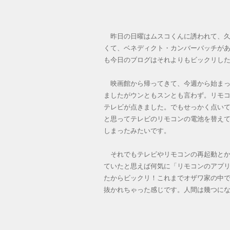
昨日の日曜はムスコくんに誘われて、久し
くて、ベネディクト・カンバーバッチが
も今日のブログはそれよりもビックリし
映画館から帰ってきて、今週から始まっ
ましたがウンともスンとも言わず。リモ
テレビが点きました。でもせっかく点いても
と思ってテレビのリモコンの電池を替え
しまったみたいです。
それでもテレビやリモコンの再起動とか何
ていたと思えば何気に「リモコンのアプリ
たからビックリ！これまでオザワ家の中
抜かれちゃった感じです。人間は幾つに