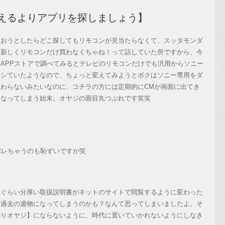
えるよりアプリを探しましょう】
おうとしたらどこ探してもリモコンが見当たらなくて、スッタモンダ
た新しくリモコンだけ買わなくちゃね！って話していた所ですから、今
APPストアで調べてみるとテレビのリモコンだけでも汎用からソニー
トシていたようなので、ちょっと変えてみようとボクはソニー専用をダ
わらないみたいなのに、コチラの方には定期的にCMが画面に出てき
になってしまう始末。オヤジの面目丸つぶれです笑笑
バレちゃうのも恥ずいですが笑
ぐらい分厚い取扱説明書がネットのサイトで閲覧するように変わった
も過去の遺物になってしまうのかも？なんて思ってしまいましたよ。そ
ぶりオヤジ】にならないように、時代に置いていかれないようにしなき