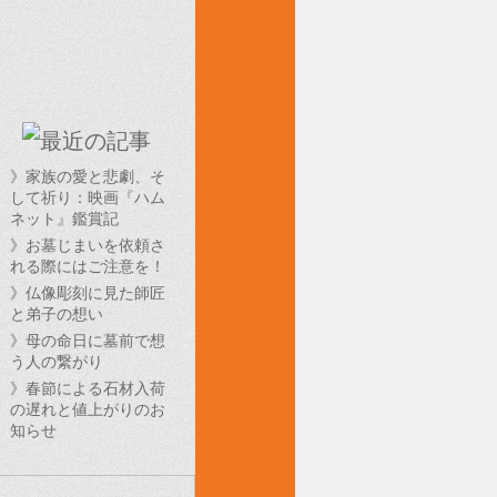
》家族の愛と悲劇、そ
して祈り：映画『ハム
ネット』鑑賞記
》お墓じまいを依頼さ
れる際にはご注意を！
》仏像彫刻に見た師匠
と弟子の想い
》母の命日に墓前で想
う人の繋がり
》春節による石材入荷
の遅れと値上がりのお
知らせ