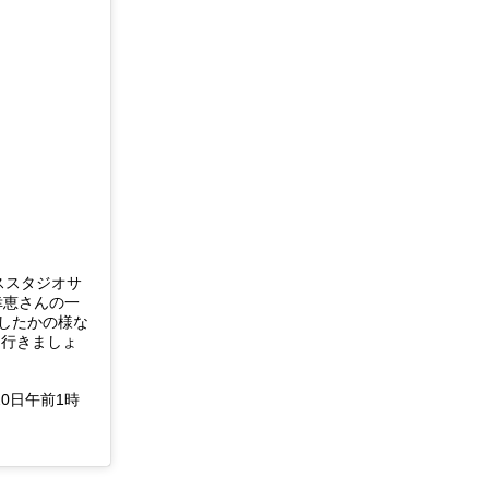
ススタジオサ
幸恵さんの一
したかの様な
に行きましょ
月20日午前1時