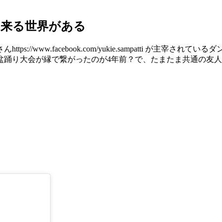
出来る世界がある
://www.facebook.com/yukie.sampatti が主
盆踊り大会が縁で繋がったのが4年前？で、たまたま共通の友