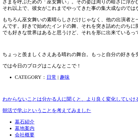
さまを呼ぶための「巫女舞い」。その姿は周りの暗さに浮か
それ以上で、彼女がこれまでやってきた事の集大成なのでは
もちろん巫女舞いの素晴らしさだけじゃなく、他の出演者と
んです。好きで始めたインドの舞、それを突き詰めたのちに
でも好きな世界はあると思うけど、それを形に出来ているっ
ちょっと羨ましくさえある晴れの舞台。もっと自分の好きを
では今日のブログはこんなとこで！
CATEGORY：
日常
|
趣味
わからないことは分かる人に聞くと、より良く変化していけ
朝活で学ぶということを考えてみました
墓石紹介
墓地案内
会社概要