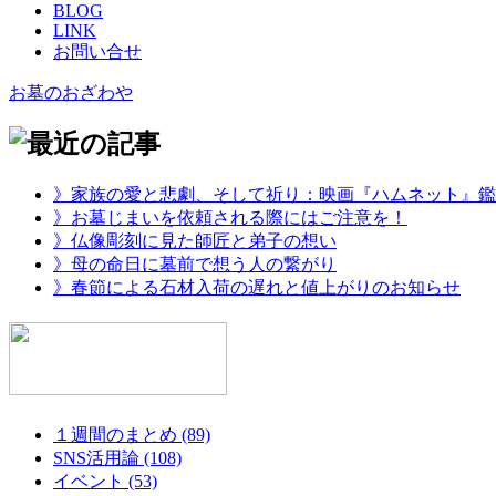
BLOG
LINK
お問い合せ
お墓のおざわや
》家族の愛と悲劇、そして祈り：映画『ハムネット』鑑
》お墓じまいを依頼される際にはご注意を！
》仏像彫刻に見た師匠と弟子の想い
》母の命日に墓前で想う人の繋がり
》春節による石材入荷の遅れと値上がりのお知らせ
１週間のまとめ (89)
SNS活用論 (108)
イベント (53)