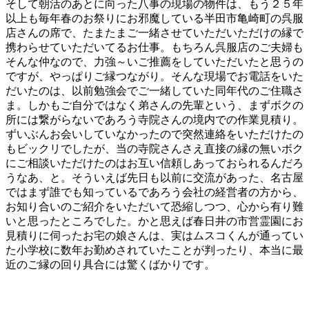
そして朝活のあとに向った八事の現場の物件は、もう２５年
以上も毎年春のお祭りにお邪魔している半田市亀崎町の呉服
店さんの席で、たまたまご一緒させていただいただけの縁で
携わらせていただいてるお仕事。もちろん呉服店のご夫婦も
そんな仲なので、力強～いご推薦をしていただいたと思うの
ですが、やっぱりご縁つながり。そんな現場でお電話をいた
だいたのは、以前勉強会でご一緒していた同年代のご住職さ
ま。しかもご自分ではなく弟さんの先輩という、まずボクの
所には繋がらないであろう寺院さんの境内での作業見積り。
ずいぶんお会いしていなかったので突然連絡をいただけたの
もビックリでしたが、当の寺院さんさえ直接の縁の無いボク
にご相談いただけたのはお互い信頼しあっておられるんだろ
うなあ、と。そういえば先日も以前に交流があった、名古屋
ではまず誰でも知っているであろう会社の経営者の方から、
お知り合いのご紹介をいただいて恐縮しつつ、心から有り難
いと思ったところでした。かと思えば春日井の市営霊園にお
見積りに伺ったお宅の娘さんは、実はムスコくんが通ってい
た小学校に数年お勤めされていたことが判ったり、本当に最
近のご縁の回り具合には驚くばかりです。