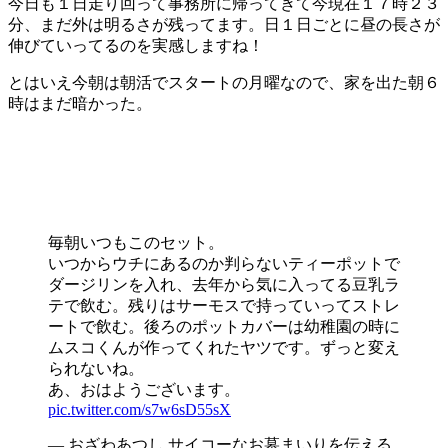
今日も１日走り回って事務所に帰ってきて今現在１７時２３
分、まだ外は明るさが残ってます。日１日ごとに昼の長さが
伸びていってるのを実感しますね！
とはいえ今朝は朝活でスタートの月曜なので、家を出た朝６
時はまだ暗かった。
毎朝いつもこのセット。
いつからウチにあるのか判らないティーポットで
ダージリンを入れ、去年から気に入ってる豆乳ラ
テで飲む。残りはサーモスで持っていってストレ
ートで飲む。後ろのポットカバーは幼稚園の時に
ムスコくんが作ってくれたヤツです。ずっと変え
られないね。
あ、おはようございます。
pic.twitter.com/s7w6sD55sX
— おざわあつし サイコーなお墓まいりを伝える