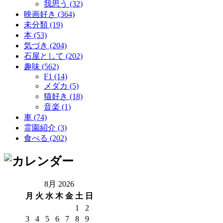
我思う (32)
映画好き (364)
未分類 (19)
本 (53)
気づき (204)
石屋として (202)
趣味 (562)
F1 (14)
メダカ (5)
猫好き (18)
音楽 (1)
車 (74)
霊園紹介 (3)
食べる (202)
8月 2026
月
火
水
木
金
土
日
1
2
3
4
5
6
7
8
9