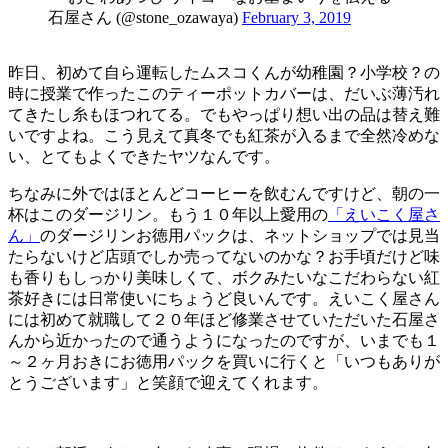
石屋さん (@stone_ozawaya)
February 3, 2019
昨日、初めて自ら運転したムスコくんが幼稚園？小学校？の
時に授業で作ったこのティーポットカバーは、だいぶ薄汚れ
てきたし糸もほつれてる。でもやっぱり想い出の品は替え難
いですよね。こう見えて真冬でも紅茶が入るまで全然冷めな
い、とてもよくできたヤツなんです。
ちなみに外ではほとんどコーヒーを飲むんですけど、朝の一
杯はこのダージリン。もう１０年以上愛用の
「えいこく屋さ
ん」
のダージリンお徳用パックは、ネットショップでは見当
たらないけど店頭でしか売ってないのかな？お手頃だけど味
も香りもしっかり美味しくて、ボクみたいなこだわらない紅
茶好きには日常使いにちょうど良いんです。えいこく屋さん
には初めて就職して２０年ほど修業させていただいた石屋さ
んから近かったので通うようになったのですが、いまでも１
～２ヶ月おきにお徳用パックを買いに行くと「いつもありが
とうございます」と笑顔で迎えてくれます。