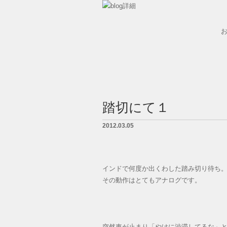
墓石紹介
墓地案内
踏切にて１
会社概要
2012.03.05
BLOG
LINK
インドで何度か出くわした踏み切り待ち
その動作はとてもアナログです。
お問い合せ
突然車が止まり「やけに渋滞してるな」