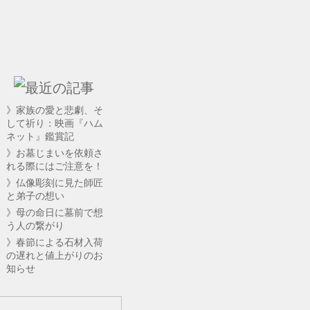
》家族の愛と悲劇、そ
して祈り：映画『ハム
ネット』鑑賞記
》お墓じまいを依頼さ
れる際にはご注意を！
》仏像彫刻に見た師匠
と弟子の想い
》母の命日に墓前で想
う人の繋がり
》春節による石材入荷
の遅れと値上がりのお
知らせ