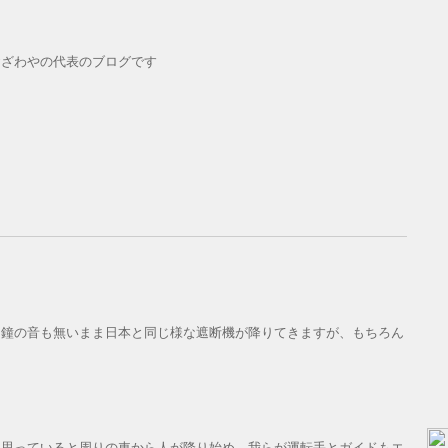
おざわやの代表のブログです
。鐘の音も無いまま日本と同じ様な遮断機が降りてきますが、もちろん
と思っていると周りの車から人が降り始め、我らが運転手とガイドもエ