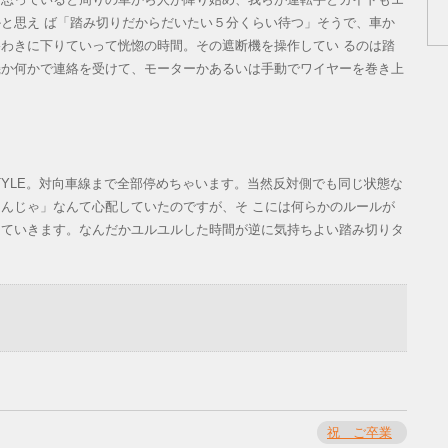
と思え ば「踏み切りだからだいたい５分くらい待つ」そうで、車か
わきに下りていって恍惚の時間。その遮断機を操作してい るのは踏
機か何かで連絡を受けて、モーターかあるいは手動でワイヤーを巻き上
 STYLE。対向車線まで全部停めちゃいます。当然反対側でも同じ状態な
んじゃ」なんて心配していたのですが、そ こには何らかのルールが
していきます。なんだかユルユルした時間が逆に気持ちよい踏み切りタ
祝 ご卒業