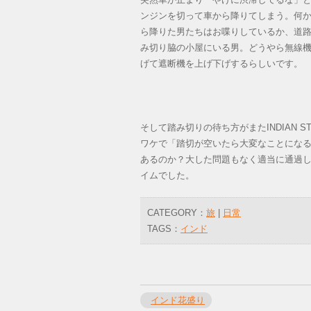
ンジンを切って車から降りてしまう。何か
ら降りた男たちはお喋りしているか、道路
み切り脇の小屋にいる男。どうやら無線
げて遮断機を上げ下げするらしいです。
そして踏み切りの待ち方がまたINDIAN
ワケで「踏切が空いたら大変なことになる
あるのか？大した問題もなく適当に通過
イムでした。
CATEGORY：
旅
|
日常
TAGS：
インド
インド花盛り