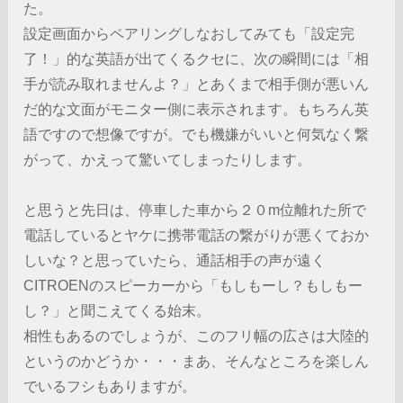
た。
設定画面からペアリングしなおしてみても「設定完
了！」的な英語が出てくるクセに、次の瞬間には「相
手が読み取れませんよ？」とあくまで相手側が悪いん
だ的な文面がモニター側に表示されます。もちろん英
語ですので想像ですが。でも機嫌がいいと何気なく繋
がって、かえって驚いてしまったりします。
と思うと先日は、停車した車から２０m位離れた所で
電話しているとヤケに携帯電話の繋がりが悪くておか
しいな？と思っていたら、通話相手の声が遠く
CITROENのスピーカーから「もしもーし？もしもー
し？」と聞こえてくる始末。
相性もあるのでしょうが、このフリ幅の広さは大陸的
というのかどうか・・・まあ、そんなところを楽しん
でいるフシもありますが。