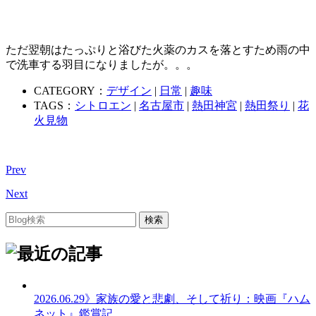
ただ翌朝はたっぷりと浴びた火薬のカスを落とすため雨の中
で洗車する羽目になりましたが。。。
CATEGORY：
デザイン
|
日常
|
趣味
TAGS：
シトロエン
|
名古屋市
|
熱田神宮
|
熱田祭り
|
花
火見物
Prev
Next
2026.06.29
》家族の愛と悲劇、そして祈り：映画『ハム
ネット』鑑賞記