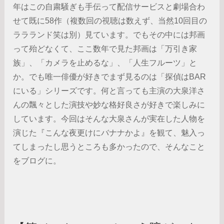
年はこの自粛騒ぎも手伝って配信サービスと劇場合わ
せて既に58作（複数回の視聴は数えず、当然10回目の
ララランド笑は別）見ています。でもその中には邦画
って殆どなくて、ここ数年で見た邦画は「万引き家
族」、「カメラを止めるな」、「人生フルーツ」と
か。でも唯一俳優が好きでまず見るのは「探偵はBAR
にいる」シリーズです。何と言っても主演の大泉洋さ
んの飄々とした演技や妙な格好良さが好きで楽しみに
しています。今回はそんな大泉さんが実在した人物を
演じた『こんな夜更けにバナナかよ』を観て、魅入っ
てしまったし思うところも多かったので、そんなこと
をブログに。