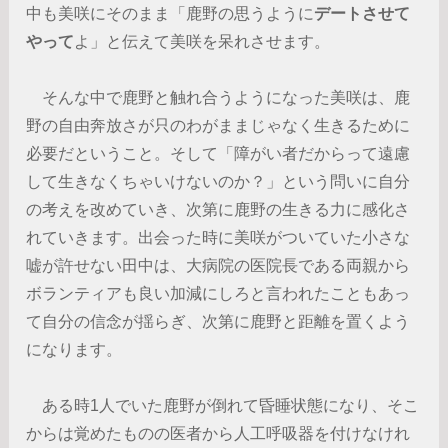
中も美咲にそのまま「鹿野の思うように
デートさせて
やって
よ」と伝えて美咲を呆れさせます。
そんな中で鹿野と触れ合うようになった美咲は、鹿
野の自由奔放さが只のわがままじゃなく生きるために
必要だということ。そして「障がい者だからって遠慮
して生きなくちゃいけないのか？」という問いに自分
の考えを改めていき、次第に鹿野の生きる力に感化さ
れていきます。出会った時に美咲がついていた小さな
嘘が許せない田中は、大病院の医院長である両親から
ボランティアも良い加減にしろと言われたこともあっ
て自分の信念が揺らぎ、次第に鹿野と距離を置くよう
になります。
ある時1人でいた鹿野が倒れて昏睡状態になり、そこ
からは覚めたものの医者から人工呼吸器を付けなけれ