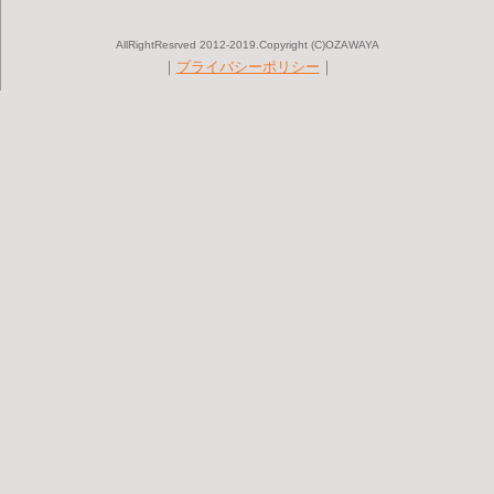
AllRightResrved 2012-2019.Copyright (C)OZAWAYA
｜
プライバシーポリシー
｜