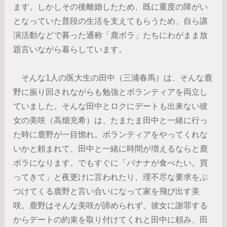
ます。しかしその後離婚したため、既に重度の障がい
となっていた普段の生活を支えてもらうため、自ら講
演活動などで募った通称「鹿ボラ」たちにわがまま放
題言いながら暮らしています。
そんな1人の医大生の田中（三浦春馬）は、そんな鹿
野に振り回されながらも勉強とボランティアを両立し
ていました。そんな田中とロクにデートも出来ない彼
女の美咲（高畑充希）は、たまたま田中と一緒に行っ
た時に鹿野が一目惚れ。ボランティアをやってくれな
いかと頼まれて、田中と一緒に時間が増えるならと鹿
ボラになります。でもすぐに「バナナが食べたい。買
ってきて」と夜更けに言われたり、理不尽な要求をぶ
つけてくる鹿野と言い合いになって家を飛び出す美
咲。鹿野はそんな美咲が諦められず、彼女に謝罪する
からデートの約束を取り付けてくれと田中に頼み、田