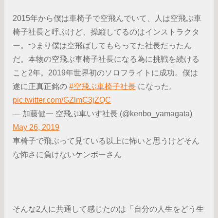
2015年から僕は車椅子で空飛んでいて、人は空飛ぶ車
椅子社長と呼ぶけど、操縦してるのはインストラクタ
ー。つまり僕は空飛ばしてもらってた社長だったん
だ。本物の空飛ぶ車椅子社長になる為に挑戦を続ける
こと2年。2019年世界初のソロフライトに成功。僕は
遂に正真正銘の
#空飛ぶ車椅子社長
になった。
pic.twitter.com/GZlmC3jZQC
— 加藤健一 空飛ぶ車いす社長 (@kenbo_yamagata)
May 26, 2019
車椅子で飛ぶって見ている以上に怖いと思うけどそん
な怖さに負けないケンボーさん
そんな2人に共通して感じたのは「自分の人生をどう生