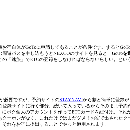
宿自体がGoToに申請してあることが条件です。するとGoTo
周遊パスを申し込もうとNEXCOのサイトを見ると「
GoTo
の「速旅」でETCの登録をしなければならないらしい。という
号が必要ですが、予約サイトの
STAYNAVI
から割と簡単に登録が
パスの登録サイトに行く部分。続いて入っているからそのまま予
」にボク個人のアカウントを作ってETCカードを紐付け。そ
もクーポンがなく、これだけではまだダメ！お宿で出されたク
、それをお宿に提出することでやっと適用されます。