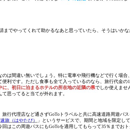
申請までやってくれて助かるなあと思っていたら、そうはいか
なのは間違い無いでしょう。特に電車や飛行機などで行く場合
て便利です。ただし食事も全て入っているのなら、旅行代金の1
中に、初日に泊まるホテルの所在地の近隣の県
でしか使えませ
んて思ってると当てが外れます。
旅行代理店など通さずGoToトラベルと共に高速道路周遊パ
「
速旅（はやたび）
」というサービスで、期間と地域を限定して
回はこの周遊パスにもGoToを適用してもらって35％までお