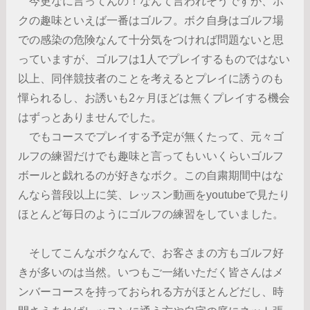
今更なに言ってんの！なんて言われそうですが、ボ
クの趣味といえば一番はゴルフ。ボク自身はゴルフ場
での感染の危険なんて十分気をつければ問題ないと思
っていますが、ゴルフは1人でプレイするものではない
以上、同伴競技者のことを考えるとプレイに誘うのも
憚られるし、お誘いも2ヶ月ほどは無くプレイする機会
はずっとありませんでした。
でもコースでプレイする予定が無くたって、元々ゴ
ルフの練習だけでも趣味と言ってもいいくらいゴルフ
ボールと戯れるのが好きなボク。この自粛期間中はな
んなら普段以上に笑、レッスン動画をyoutubeで見たり
ほとんど毎日のようにゴルフの練習をしていました。
そしてこんなボクなんで、お客さまの方もゴルフ好
きが多いのは当然。いつもご一緒いただく皆さんはメ
ンバーコースを持っておられる方がほとんどだし、時