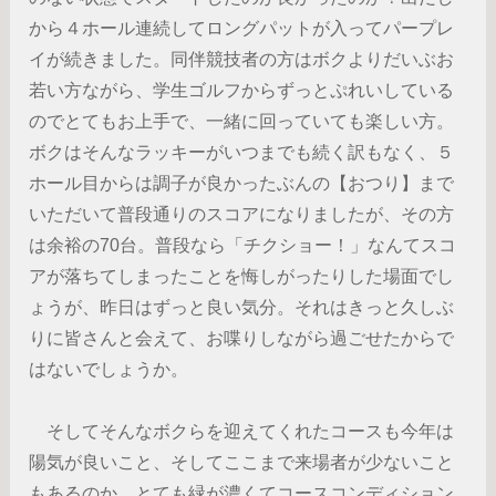
から４ホール連続してロングパットが入ってパープレ
イが続きました。同伴競技者の方はボクよりだいぶお
若い方ながら、学生ゴルフからずっとぷれいしている
のでとてもお上手で、一緒に回っていても楽しい方。
ボクはそんなラッキーがいつまでも続く訳もなく、５
ホール目からは調子が良かったぶんの【おつり】まで
いただいて普段通りのスコアになりましたが、その方
は余裕の70台。普段なら「チクショー！」なんてスコ
アが落ちてしまったことを悔しがったりした場面でし
ょうが、昨日はずっと良い気分。それはきっと久しぶ
りに皆さんと会えて、お喋りしながら過ごせたからで
はないでしょうか。
そしてそんなボクらを迎えてくれたコースも今年は
陽気が良いこと、そしてここまで来場者が少ないこと
もあるのか、とても緑が濃くてコースコンディション