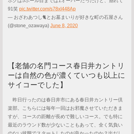
ボクは5ホール目までは1オーバーだったけど、崩れて
91笑
pic.twitter.com/s78xI448Ap
— おざわあつし🐈とお墓まいりが好きな町の石屋さん
(@stone_ozawaya)
June 8, 2020
【老舗の名門コース春日井カントリ
ーは自然の色が濃くていつも以上に
サイコーでした】
昨日行ったのは春日井市にある春日井カントリー倶
楽部。こちらには毎年一回はお邪魔させていただきま
すが、コースの距離が長めで難しいコース。でも特に
最近のラウンド数が少ないこともあって、全く気負い
のない状態でスタートしたのが良かったのか？出だし