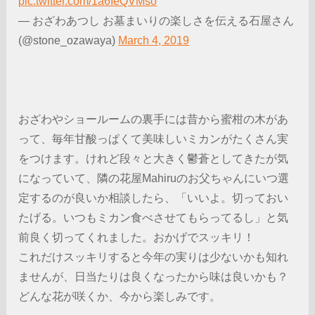
pic.twitter.com/1a6IeQVMso
— おざわあつし お墓まいりの楽しさを伝える石屋さん
(@stone_ozawaya)
March 4, 2019
おざわやショールームの裏手には昔から蜜柑の木があ
って、毎年甘酸っぱくて美味しいミカンがたくさん実
をつけます。けれど段々と大きく鬱蒼としてきたが気
になっていて、隣の花屋Mahiruのお父ちゃんにいつ選
定するのが良いか相談したら、「いいよ。切っておい
たげる。いつもミカン食べさせてもらってるし」と気
前良く切ってくれました。おかげでスッキリ！
これだけスッキリすると今年の実りは少ないかも知れ
ませんが、日当たりは良くなったから味は良いかも？
どんな花が咲くか、今から楽しみです。