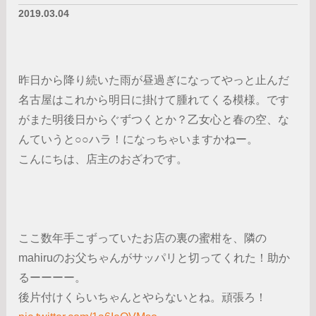
2019.03.04
昨日から降り続いた雨が昼過ぎになってやっと止んだ
名古屋はこれから明日に掛けて腫れてくる模様。です
がまた明後日からぐずつくとか？乙女心と春の空、な
んていうと○○ハラ！になっちゃいますかねー。
こんにちは、店主のおざわです。
ここ数年手こずっていたお店の裏の蜜柑を、隣の
mahiruのお父ちゃんがサッパリと切ってくれた！助か
るーーーー。
後片付けくらいちゃんとやらないとね。頑張ろ！