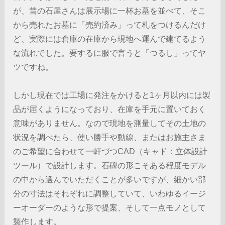
が、昔の石屋さんは展示場に一杯お墓を並べて、そこ
から売れたお墓に「売約済み」って札をつけるんだけ
ど、実際には倉庫の在庫から現地へ運んで建てるよう
な流れでした。要するに服で言うと「つるし」ってヤ
ツですね。
しかし現在では工場に発注をかけると1ヶ月以内には製
品が届くようになっており、在庫を手元に置いておく
意味がありません。なので現地を測量してその土地の
状況を調べたら、使い勝手や動線、またはお施主さま
のご希望に合わせて一軒づつCAD（キャド：立体設計
ツール）で設計します。石碑の形こそある程度モデル
の中から選んでいただくことが多いですが、細かい部
分の寸法はそれぞれに調整していて、いわゆるイージ
ーオーダーのような形で提案、そして一点モノとして
製作します。