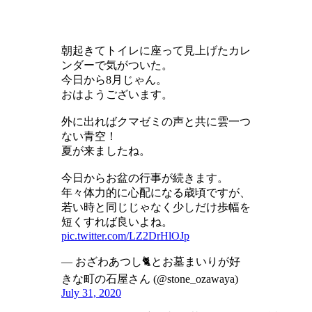
朝起きてトイレに座って見上げたカレ
ンダーで気がついた。
今日から8月じゃん。
おはようございます。
外に出ればクマゼミの声と共に雲一つ
ない青空！
夏が来ましたね。
今日からお盆の行事が続きます。
年々体力的に心配になる歳頃ですが、
若い時と同じじゃなく少しだけ歩幅を
短くすれば良いよね。
pic.twitter.com/LZ2DrHlOJp
— おざわあつし🐈とお墓まいりが好
きな町の石屋さん (@stone_ozawaya)
July 31, 2020