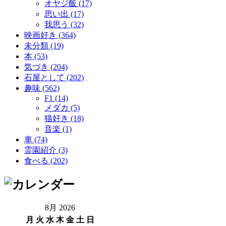
オヤジ飯 (17)
思い出 (17)
我思う (32)
映画好き (364)
未分類 (19)
本 (53)
気づき (204)
石屋として (202)
趣味 (562)
F1 (14)
メダカ (5)
猫好き (18)
音楽 (1)
車 (74)
霊園紹介 (3)
食べる (202)
8月 2026
月
火
水
木
金
土
日