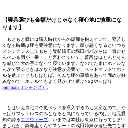
【寝具選びも金額だけじゃなく寝心地に慎重にな
ります】
もともと腰には職人時代からの爆弾を抱えていて、寝苦し
くなる時期は腰も要注意になります。腰が悪くなるといつも
メンテナンスしてもらう脊髄矯正の堀田パパからは「畳にせ
んべい布団が一番！」と言われていて、普段はほとんどそん
な感じで大の字になって寝ています。なのでたまにホテルな
んかで寝るときはかなり注意が必要で、ベッドマットでホテ
ルを選ぶこともしばしば。そんな腰の事情もあって固めが好
みなので、ホテルでもよく見かけて選ぶのはやっぱり
Simmons（シモンズ）
。
とはいえ自宅に今更ベッドを導入するのも大変なので、や
っぱりマットレスのみとなると気になっているのは、地元愛
知の誇る
エアウィーブ
。いまでは本社は東京に行ってしまい
ましたが、錦織圭くんやスケートの浅田姉妹が遠征先でもず