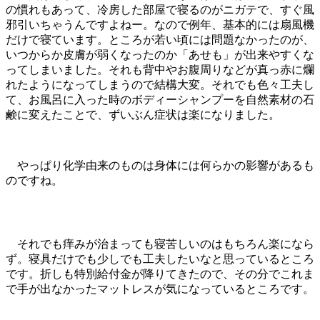
の慣れもあって、冷房した部屋で寝るのがニガテで、すぐ風
邪引いちゃうんですよねー。なので例年、基本的には扇風機
だけで寝ています。ところが若い頃には問題なかったのが、
いつからか皮膚が弱くなったのか「あせも」が出来やすくな
ってしまいました。それも背中やお腹周りなどが真っ赤に爛
れたようになってしまうので結構大変。それでも色々工夫し
て、お風呂に入った時のボディーシャンプーを自然素材の石
鹸に変えたことで、ずいぶん症状は楽になりました。
やっぱり化学由来のものは身体には何らかの影響があるも
のですね。
それでも痒みが治まっても寝苦しいのはもちろん楽になら
ず。寝具だけでも少しでも工夫したいなと思っているところ
です。折しも特別給付金が降りてきたので、その分でこれま
で手が出なかったマットレスが気になっているところです。