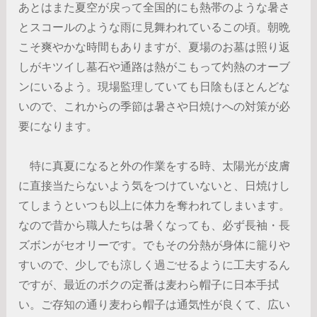
あとはまた夏空が戻って全国的にも熱帯のような暑さ
とスコールのような雨に見舞われているこの頃。朝晩
こそ爽やかな時間もありますが、夏場のお墓は照り返
しがキツイし墓石や通路は熱がこもって灼熱のオーブ
ンにいるよう。現場監理していても日陰もほとんどな
いので、これからの季節は暑さや日焼けへの対策が必
要になります。
特に真夏になると外の作業をする時、太陽光が皮膚
に直接当たらないよう気をつけていないと、日焼けし
てしまうといつも以上に体力を奪われてしまいます。
なので昔から職人たちは暑くなっても、必ず長袖・長
ズボンがセオリーです。でもその分熱が身体に籠りや
すいので、少しでも涼しく過ごせるように工夫するん
ですが、最近のボクの定番は麦わら帽子に日本手拭
い。ご存知の通り麦わら帽子は通気性が良くて、広い