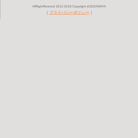
AllRightResrved 2012-2019.Copyright (C)OZAWAYA
｜
プライバシーポリシー
｜