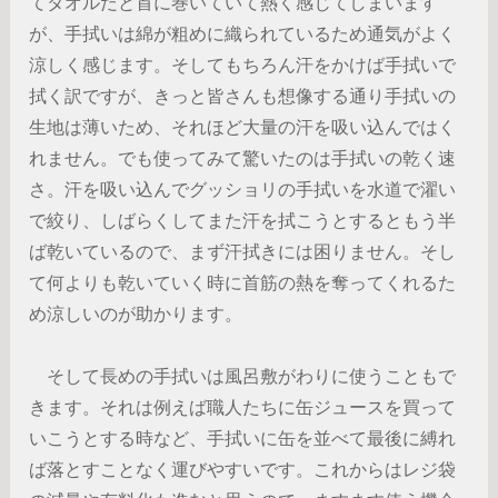
てタオルだと首に巻いていて熱く感じてしまいます
が、手拭いは綿が粗めに織られているため通気がよく
涼しく感じます。そしてもちろん汗をかけば手拭いで
拭く訳ですが、きっと皆さんも想像する通り手拭いの
生地は薄いため、それほど大量の汗を吸い込んではく
れません。でも使ってみて驚いたのは手拭いの乾く速
さ。汗を吸い込んでグッショリの手拭いを水道で濯い
で絞り、しばらくしてまた汗を拭こうとするともう半
ば乾いているので、まず汗拭きには困りません。そし
て何よりも乾いていく時に首筋の熱を奪ってくれるた
め涼しいのが助かります。
そして長めの手拭いは風呂敷がわりに使うこともで
きます。それは例えば職人たちに缶ジュースを買って
いこうとする時など、手拭いに缶を並べて最後に縛れ
ば落とすことなく運びやすいです。これからはレジ袋