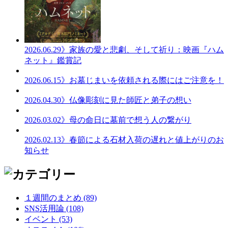
2026.06.29
》家族の愛と悲劇、そして祈り：映画『ハム
ネット』鑑賞記
2026.06.15
》お墓じまいを依頼される際にはご注意を！
2026.04.30
》仏像彫刻に見た師匠と弟子の想い
2026.03.02
》母の命日に墓前で想う人の繋がり
2026.02.13
》春節による石材入荷の遅れと値上がりのお
知らせ
１週間のまとめ (89)
SNS活用論 (108)
イベント (53)