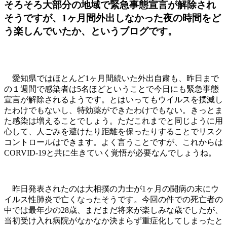
そろそろ大部分の地域で緊急事態宣言が解除され
そうですが、1ヶ月間外出しなかった夜の時間をど
う楽しんでいたか、というブログです。
愛知県ではほとんど1ヶ月間続いた外出自粛も、昨日まで
の１週間で感染者は5名ほどということで今日にも緊急事態
宣言が解除されるようです。とはいってもウイルスを撲滅し
たわけでもないし、特効薬ができたわけでもない。きっとま
た感染は増えることでしょう。ただこれまでと同じように用
心して、人ごみを避けたり距離を保ったりすることでリスク
コントロールはできます。よく言うことですが、これからは
CORVID-19と共に生きていく覚悟が必要なんでしょうね。
昨日発表されたのは大相撲の力士が1ヶ月の闘病の末にウ
イルス性肺炎で亡くなったそうです。今回の件での死亡者の
中では最年少の28歳、まだまだ将来が楽しみな歳でしたが、
当初受け入れ病院がなかなか決まらず重症化してしまったと