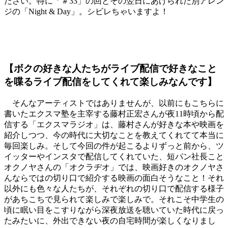
ださい。特に「＃33」の回とその翌日にあげられた別アレン
ジの「Night & Day」。シビレちゃいますよ！
【ボクの好きな人たちがライブ配信で好きなこと
を喋るライブ配信をしてくれて楽しみなんです】
そんなアーティストではありませんが、以前にもこちらに
書いたエクスマ塾を主宰する藤村正宏さんが夜11時頃から配
信する「エクスマラジオ」は、藤村さんが好きな本や映画を
紹介しつつ、今の時代に大切なことを教えてくれてて本当に
毎回楽しみ。そして今回の件が起こるよりずっと前から、ツ
イッターやインスタで配信してくれていた、短パン社長こと
オクノヤさんの「オクラヂオ」では、映画好きのオクノヤさ
んならではの切り口で紹介する映画の面白そうなこと！それ
以外にも色々な人たちが、それぞれの切り口で配信する様子
があちこちで見られて楽しみで楽しみで。それこそ中学生の
頃に眠い目をこすりながら深夜放送を聴いていた時代に戻っ
たみたいに、外出できない夜の自宅時間が楽しくなりまし