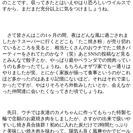
のことです。収ってきたとはいえやはり恐ろしいウイルスで
すから、まだまだ充分以上に気をつけましょうね。
さて皆さんはこの1ヶ月の間、夜はどんな風に過ごされま
したか？スーパーに行くとどこも「たこ焼き粉」が売り切れ
ているところを見ると、相当たくさんのおウチでたこ焼きパ
ーティーをされてたのかな？（笑）あとSNSの投稿など見る
とみんなで餃子とか、やっぱり庭やベランダでの焼肉ってい
うのも多かったでしょうね。もちろんオザワ家でも一通りは
やりましたが笑、とにかく家族が揃って食事というのがこれ
ほど多かったのはあまり記憶にないほど。それはそれで楽し
かったですが、やはりそろそろ外飲みしたいとか、会えなか
った仲間達に会いたくなってきた頃でしょうね。
先日、ウチでは友達のカメちゃんに作ってもらった特製七
輪で念願のお庭焼き肉をしましたが、さすがの出来で扱いや
すいし焼き具合抜群！初めに入れた炭だけで2時間たっぷり
と美味しい焼き肉を味わって、陽気も良く風爽やかでビール