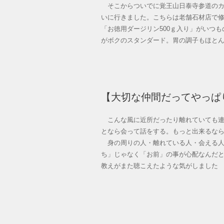
そこからついでに覚王山日泰寺参道のカ
いに行きました。こちらは老舗石材店で
「お徳用ダージリン500ｇ入り」がいつ
がボクのスタンダード。胃の調子もほと
【大切な仲間だってやっぱ
こんな風に近所だったり離れていても連
となら会って話をする。もっと出来るな
身の周りの人・離れている人・会える人
ち」じゃなく「お前」の事が心配なんだ
教えがまた聴こえたような気がしました