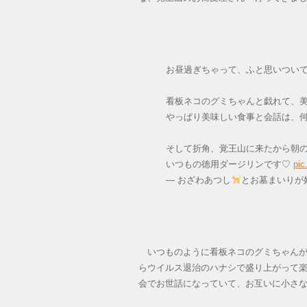
お昼過ぎちゃって、ふと思いつい
看板ネコのグミちゃんと戯れて、
やっぱり美味しい食事と会話は、
そして折角、覚王山に来たから朝
いつもの徳用ダージリンです♡
pic
— おざわあつし
とお墓まいりが好き
いつものように看板ネコのグミちゃんが
らウイルス退治のハナシで盛り上がって
会でお世話になっていて、お互いに小さ