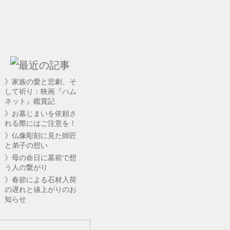
》家族の愛と悲劇、そ
して祈り：映画『ハム
ネット』鑑賞記
》お墓じまいを依頼さ
れる際にはご注意を！
》仏像彫刻に見た師匠
と弟子の想い
》母の命日に墓前で想
う人の繋がり
》春節による石材入荷
の遅れと値上がりのお
知らせ