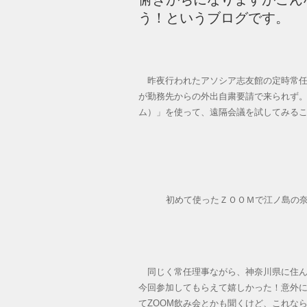
う！というブログです。
昨夜行われたアソシア志友館の定時常任
が勤務先からの外出自粛要請で来られず
ム）」を使って、遠隔会議を試してみる
初めて使ったＺＯＯＭで江ノ島の
同じく常任理事ながら、神奈川県に住ん
今回参加してもらえて嬉しかった！意外
てZOOM飲み会とかも聞くけど、これな