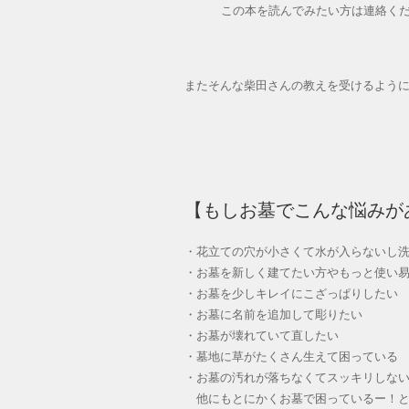
この本を読んでみたい方は連絡く
またそんな柴田さんの教えを受けるよう
【もしお墓でこんな悩みが
・花立ての穴が小さくて水が入らないし
・お墓を新しく建てたい方やもっと使い
・お墓を少しキレイにこざっぱりしたい
・お墓に名前を追加して彫りたい
・お墓が壊れていて直したい
・墓地に草がたくさん生えて困っている
・お墓の汚れが落ちなくてスッキリしな
他にもとにかくお墓で困っているー！と