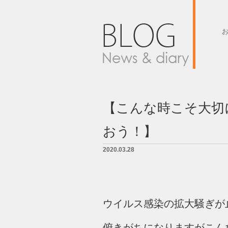
墓石紹介
墓地案内
【こんな時こそ大切
会社概要
おう！】
BLOG
2020.03.28
LINK
お問い合せ
ウイルス感染の拡大騒ぎが
俯きがちになりますがこん