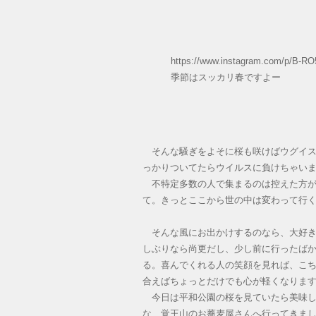
https://www.instagram.com/p/B-R
季節はスッカリ春ですよー
そんな騒ぎをよそに桜も咲けばウグイス
っかりついてたらウイルスに負けちゃい
不特定多数の人で集まるのは控えた方が
て。きっとここから世の中は変わって行
そんな風にお出かけするのなら、大好き
しぶりなら尚更だし、少し前に行ったば
る。喜んでくれる人の笑顔を見れば、こ
合えばちょっとだけでも心が軽くなりま
今日は平和公園の桜を見ていたら美味し
な、覚王山のお蕎麦屋さんへ行ってきま