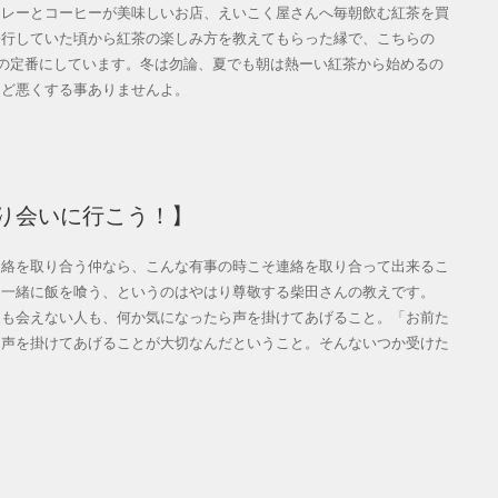
レーとコーヒーが美味しいお店、えいこく屋さんへ毎朝飲む紅茶を買
修行していた頃から紅茶の楽しみ方を教えてもらった縁で、こちらの
もの定番にしています。冬は勿論、夏でも朝は熱ーい紅茶から始めるの
んど悪くする事ありませんよ。
り会いに行こう！】
絡を取り合う仲なら、こんな有事の時こそ連絡を取り合って出来るこ
ら一緒に飯を喰う、というのはやはり尊敬する柴田さんの教えです。
も会えない人も、何か気になったら声を掛けてあげること。「お前た
と声を掛けてあげることが大切なんだということ。そんないつか受けた