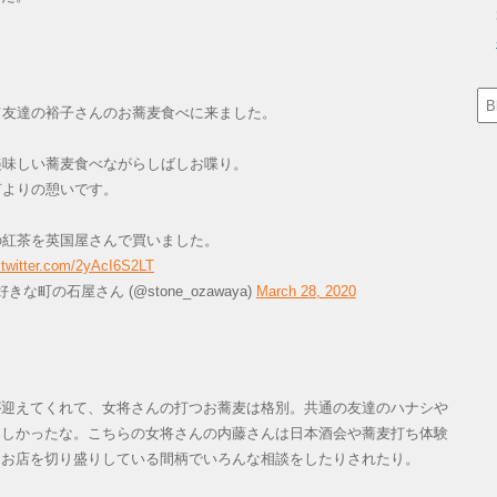
て友達の裕子さんのお蕎麦食べに来ました。
美味しい蕎麦食べながらしばしお喋り。
何よりの憩いです。
の紅茶を英国屋さんで買いました。
.twitter.com/2yAcI6S2LT
な町の石屋さん (@stone_ozawaya)
March 28, 2020
迎えてくれて、女将さんの打つお蕎麦は格別。共通の友達のハナシや
楽しかったな。こちらの女将さんの内藤さんは日本酒会や蕎麦打ち体験
なお店を切り盛りしている間柄でいろんな相談をしたりされたり。