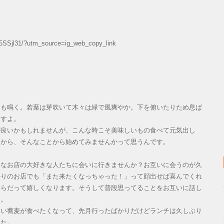
O5SSjl31/?utm_source=ig_web_copy_link
も鳴く。若葉は芽吹いて木々は緑で風爽やか。下を俯いたりため息ば
ますよ。
良いかもしれませんが、こんな時こそ美味しいもの食べて元気出し
くから、そんなことから始めてみませんかって思うんです。
なお店の大好きな人たちに会いに行きませんか？お互いに会うのが久
かりのお店でも「また来たくなっちゃった！」って顔出せば喜んでくれ
ちらだって嬉しくなります。そうして普段思ってることをお互いに話し
す。
い蕎麦が食べたくなって、先月行ったばかりだけどランチは久しぶり
した。