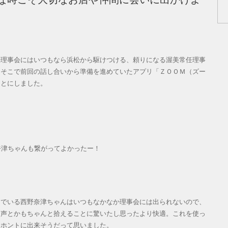
理事会にはいつもなら浜松から駆けつける、頼りになる渥美常任理事
。そこで前回の話し合いから準備を進めていたアプリ「ＺＯＯＭ（ズー
ことにしました。
奈津ちゃんも繋がってよかったー！
でいる西野奈津ちゃんはいつもなかなか理事会には出られないので、
に声とかもちゃんと拾えることに驚いたし思ったより快適。これを使っ
らホントに出来そうだって思いました。