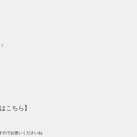
０１
）
スはこちら】
すのでお使いくださいね