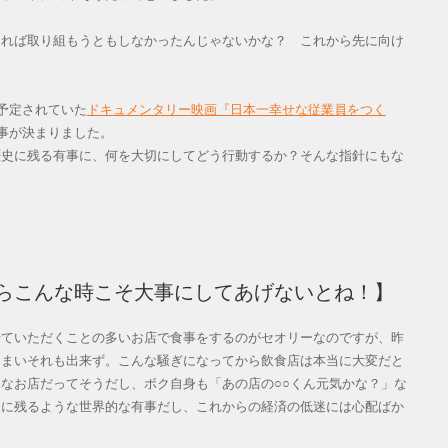
れば取り組もうともしなかったんじゃないかな？ これから先に向け
予定されていた
ドキュメンタリー映画『日本一幸せな従業員をつく
る事が決まりました。
史に残る有事に、何を大切にしてどう行動するか？そんな指針にもな
！
らこんな時こそ大事にしてあげないとね！】
ていただくことの多いお店で食事をするのがセオリーなのですが、昨
しまいそれも出来ず。こんな騒ぎになってから飲食店は本当に大変だと
なお店だってそうだし、ボク自身も「あの店の○○くん元気かな？」な
史に残るような世界的な有事だし、これからの経済の低迷には心配ばか