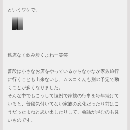
というワケで。
生
飲
ア
牡
み
コ
蠣
歩
ヤ
き
貝
遠慮なく飲み歩くよねー笑笑
セ
の
ッ
釜
普段は小さなお店をやっているからなかなか家族旅行
ト
飯
に行くことも出来ないし、ムスコくんも別の予定で動
くことが多くなりました。
そんな中でもこうして恒例で家族の行事を毎年続けて
いると、普段気付いてない家族の変化だったり前はこ
うだったよねと思い出したりして、会話が弾むのも良
いものです。