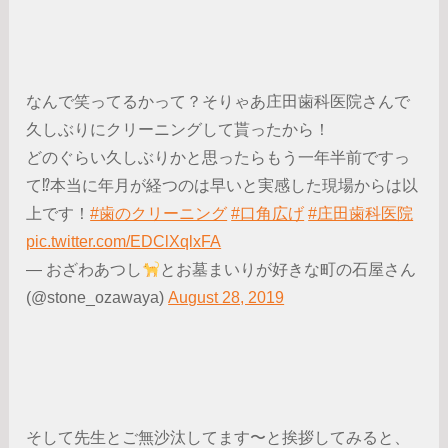
なんで笑ってるかって？そりゃあ庄田歯科医院さんで
久しぶりにクリーニングして貰ったから！
どのぐらい久しぶりかと思ったらもう一年半前ですっ
て⁉︎本当に年月が経つのは早いと実感した現場からは以
上です！
#歯のクリーニング
#口角広げ
#庄田歯科医院
pic.twitter.com/EDClXqlxFA
— おざわあつし
とお墓まいりが好きな町の石屋さん
(@stone_ozawaya)
August 28, 2019
そして先生とご無沙汰してます〜と挨拶してみると、