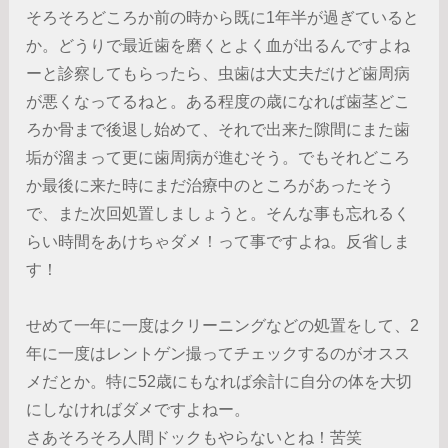
そろそろどころか前の時から既に1年半が過ぎていると
か。どうりで最近歯を磨くとよく血が出るんですよね
ーと診察してもらったら、虫歯は大丈夫だけど歯周病
が悪くなってるねと。ある程度の歳になれば歯茎どこ
ろか骨まで後退し始めて、それで出来た隙間にまた歯
垢が溜まって更に歯周病が進むそう。でもそれどころ
か最後に来た時にまだ治療中のところがあったそう
で、また次回処置しましょうと。そんな事も忘れるく
らい時間をあけちゃダメ！って事ですよね。反省しま
す！
せめて一年に一度はクリーニングなどの処置をして、2
年に一度はレントゲン撮ってチェックするのがオスス
メだとか。特に52歳にもなれば余計に自分の体を大切
にしなければダメですよねー。
さあそろそろ人間ドックもやらないとね！苦笑