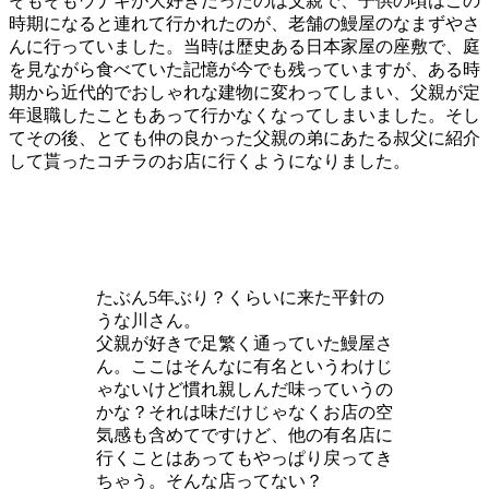
そもそもウナギが大好きだったのは父親で、子供の頃はこの
時期になると連れて行かれたのが、老舗の鰻屋のなまずやさ
んに行っていました。当時は歴史ある日本家屋の座敷で、庭
を見ながら食べていた記憶が今でも残っていますが、ある時
期から近代的でおしゃれな建物に変わってしまい、父親が定
年退職したこともあって行かなくなってしまいました。そし
てその後、とても仲の良かった父親の弟にあたる叔父に紹介
して貰ったコチラのお店に行くようになりました。
たぶん5年ぶり？くらいに来た平針の
うな川さん。
父親が好きで足繁く通っていた鰻屋さ
ん。ここはそんなに有名というわけじ
ゃないけど慣れ親しんだ味っていうの
かな？それは味だけじゃなくお店の空
気感も含めてですけど、他の有名店に
行くことはあってもやっぱり戻ってき
ちゃう。そんな店ってない？