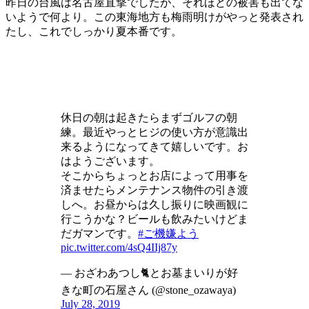
昨日の台風は名古屋直撃でしたが、それほどの被害も出てな
いようで何より。この東海地方も梅雨明けがやっと発表され
たし、これでしっかり夏本番です。
休日の朝は起きたらまずゴルフの朝
練。最近やっとヒジの使い方が意識出
来るようになってきて嬉しいです。お
はようございます。
そこからちょっとお店によって用事を
済ませたらメンテナンス物件の引き渡
しへ。お昼からは久し振りに映画観に
行こうかな？ビールも飲みたいけどま
だガマンです。
#ご機嫌よう
pic.twitter.com/4sQ4IIj87y
— おざわあつし🐈とお墓まいりが好
きな町の石屋さん (@stone_ozawaya)
July 28, 2019