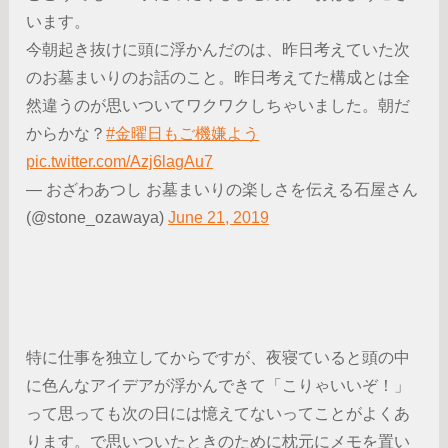
います。
今朝起き抜けに頭に浮かんだのは、昨日考えていた次
のお墓まいりのお話のこと。昨日考えてた構成とは全
然違うのが思いついてワクワクしちゃいました。朝だ
からかな？
#金曜日もご機嫌よう
pic.twitter.com/Azj6lagAu7
— おざわあつし お墓まいりの楽しさを伝える石屋さん
(@stone_ozawaya)
June 21, 2019
特に仕事を独立してからですが、夜寝ていると頭の中
に色んなアイデアが浮かんできて「こりゃいいぞ！」
って思っても次の日には憶えてないってことがよくあ
ります。で思いついたときのために枕元にメモを置い