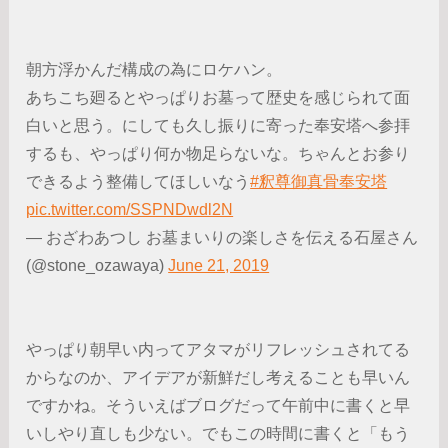
朝方浮かんだ構成の為にロケハン。
あちこち廻るとやっぱりお墓って歴史を感じられて面
白いと思う。にしても久し振りに寄った奉安塔へ参拝
するも、やっぱり何か物足らないな。ちゃんとお参り
できるよう整備してほしいなう
#釈尊御真骨奉安塔
pic.twitter.com/SSPNDwdl2N
— おざわあつし お墓まいりの楽しさを伝える石屋さん
(@stone_ozawaya)
June 21, 2019
やっぱり朝早い内ってアタマがリフレッシュされてる
からなのか、アイデアが新鮮だし考えることも早いん
ですかね。そういえばブログだって午前中に書くと早
いしやり直しも少ない。でもこの時間に書くと「もう