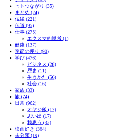
ヒトつながり (35)
まとめ (24)
仏縁 (221)
仏道 (95)
仕事 (275)
エクスマ的思考 (1)
健康 (137)
季節の便り (90)
学び (476)
ビジネス (28)
歴史 (11)
生きかた (56)
社会 (16)
家族 (33)
旅 (74)
日常 (962)
オヤジ飯 (17)
思い出 (17)
我思う (32)
映画好き (364)
未分類 (19)