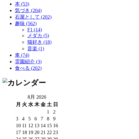
本 (53)
気づき (204)
石屋として (202)
趣味 (562)
F1 (14)
メダカ (5)
猫好き (18)
音楽 (1)
車 (74)
霊園紹介 (3)
食べる (202)
8月 2026
月
火
水
木
金
土
日
1
2
3
4
5
6
7
8
9
10
11
12
13
14
15
16
17
18
19
20
21
22
23