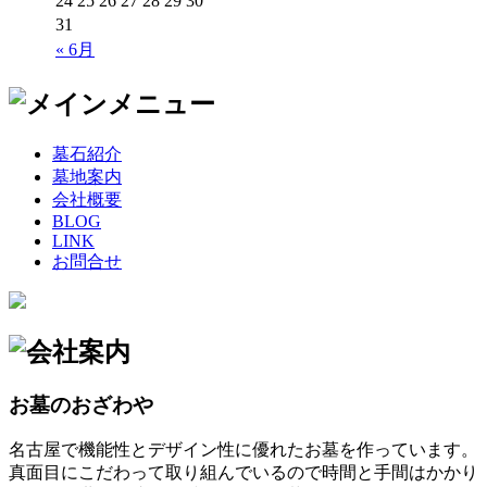
24
25
26
27
28
29
30
31
« 6月
墓石紹介
墓地案内
会社概要
BLOG
LINK
お問合せ
お墓のおざわや
名古屋で機能性とデザイン性に優れたお墓を作っています。
真面目にこだわって取り組んでいるので時間と手間はかかり