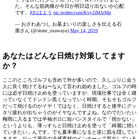
た。そんな筋肉痛が今日か明日辺り出ないか心配
です。
#おはよう
pic.twitter.com/Kvy2iMJzMp
— おざわあつし お墓まいりの楽しさを伝える石
屋さん (@stone_ozawaya)
May 14, 2019
あなたはどんな日焼け対策してます
か？
ここのところゴルフも含めて外が多いので、久しぶりに会う
人に良く焼けてるねーなんて言われ始めました。ゴルフの時
には必ず日焼け止めを塗っていますが、現場仕事では全く縫
っていなくてドンドン黒くなっていく時期。そもそもゴルフ
だって焼けるのがイヤ！ではなく、日焼けすると後半にグッ
タリ疲れが出ちゃうのがイヤなんですよね。なのでだいたい
梅雨に入るまでは半袖ポロに短パンスタイルで「焼かない」
というよりも、薄っすらと日焼け止めを塗って「綺麗に焼い
ていきたい」んです。でも夏本番になると逆に肌を隠してい
きます。だって最近の冷感素材のインナーって肌出している