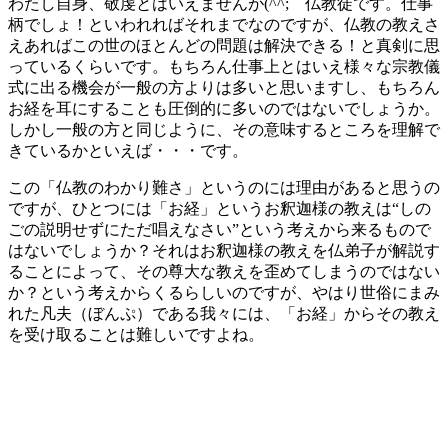
わたし自身、敬虔とはいえませんが(^^; 仏教徒です。仕事
柄でしょ！といわれればそれまでなのですが、仏教の教えさ
えあればこの世のほとんどの問題は解決できる！と真剣に思
っているくらいです。もちろん仕事上とはいえ様々な宗教儀
式に出る機会が一般の方よりは多いと思いますし、もちろん
お経を耳にすることも圧倒的に多いのではないでしょうか。
しかし一般の方と同じように、その意味するところを理解で
きているかといえば・・・です。
この「仏教のわかり難さ」というのには理由があると思うの
ですが、ひとつには「お経」というお釈迦様の教えは“しの
ごの説明せずにただ唱えなさい”という考えから来るもので
はないでしょうか？それはお釈迦様の教えを仏弟子が解説す
ることによって、その尊大な教えを歪めてしまうのではない
か？という考えからくるらしいのですが、やはり世俗にまみ
れた凡夫（ぼんぷ）である我々には、「お経」からその教え
を受け取ることは難しいですよね。