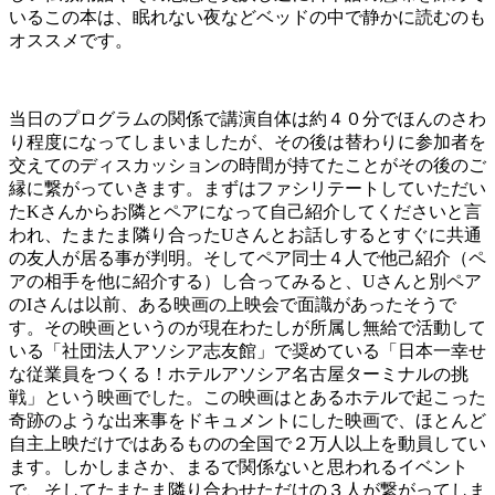
いるこの本は、眠れない夜などベッドの中で静かに読むのも
オススメです。
当日のプログラムの関係で講演自体は約４０分でほんのさわ
り程度になってしまいましたが、その後は替わりに参加者を
交えてのディスカッションの時間が持てたことがその後のご
縁に繋がっていきます。まずはファシリテートしていただい
たKさんからお隣とペアになって自己紹介してくださいと言
われ、たまたま隣り合ったUさんとお話しするとすぐに共通
の友人が居る事が判明。そしてペア同士４人で他己紹介（ペ
アの相手を他に紹介する）し合ってみると、Uさんと別ペア
のIさんは以前、ある映画の上映会で面識があったそうで
す。その映画というのが現在わたしが所属し無給で活動して
いる「社団法人アソシア志友館」で奨めている「日本一幸せ
な従業員をつくる！ホテルアソシア名古屋ターミナルの挑
戦」という映画でした。この映画はとあるホテルで起こった
奇跡のような出来事をドキュメントにした映画で、ほとんど
自主上映だけではあるものの全国で２万人以上を動員してい
ます。しかしまさか、まるで関係ないと思われるイベント
で、そしてたまたま隣り合わせただけの３人が繋がってしま