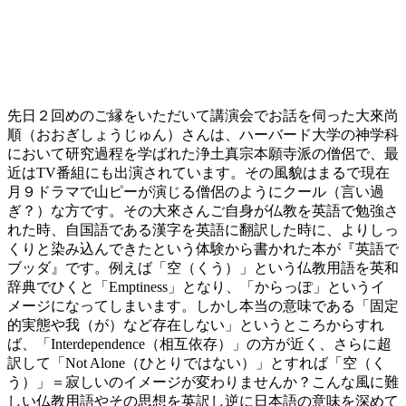
先日２回めのご縁をいただいて講演会でお話を伺った大來尚
順（おおぎしょうじゅん）さんは、ハーバード大学の神学科
において研究過程を学ばれた浄土真宗本願寺派の僧侶で、最
近はTV番組にも出演されています。その風貌はまるで現在
月９ドラマで山ピーが演じる僧侶のようにクール（言い過
ぎ？）な方です。その大來さんご自身が仏教を英語で勉強さ
れた時、自国語である漢字を英語に翻訳した時に、よりしっ
くりと染み込んできたという体験から書かれた本が『英語で
ブッダ』です。例えば「空（くう）」という仏教用語を英和
辞典でひくと「Emptiness」となり、「からっぽ」というイ
メージになってしまいます。しかし本当の意味である「固定
的実態や我（が）など存在しない」というところからすれ
ば、「Interdependence（相互依存）」の方が近く、さらに超
訳して「Not Alone（ひとりではない）」とすれば「空（く
う）」＝寂しいのイメージが変わりませんか？こんな風に難
しい仏教用語やその思想を英訳し逆に日本語の意味を深めて