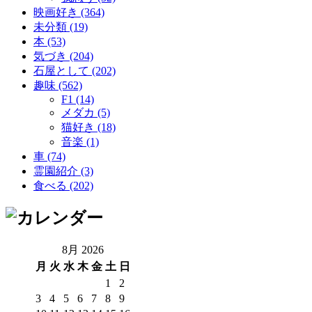
映画好き (364)
未分類 (19)
本 (53)
気づき (204)
石屋として (202)
趣味 (562)
F1 (14)
メダカ (5)
猫好き (18)
音楽 (1)
車 (74)
霊園紹介 (3)
食べる (202)
8月 2026
月
火
水
木
金
土
日
1
2
3
4
5
6
7
8
9