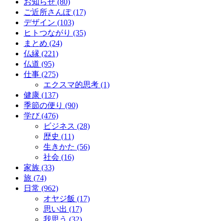
お知らせ (80)
ご近所さんぽ (17)
デザイン (103)
ヒトつながり (35)
まとめ (24)
仏縁 (221)
仏道 (95)
仕事 (275)
エクスマ的思考 (1)
健康 (137)
季節の便り (90)
学び (476)
ビジネス (28)
歴史 (11)
生きかた (56)
社会 (16)
家族 (33)
旅 (74)
日常 (962)
オヤジ飯 (17)
思い出 (17)
我思う (32)