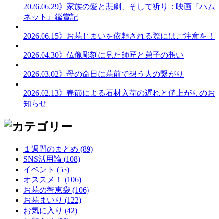
2026.06.29
》家族の愛と悲劇、そして祈り：映画『ハム
ネット』鑑賞記
2026.06.15
》お墓じまいを依頼される際にはご注意を！
2026.04.30
》仏像彫刻に見た師匠と弟子の想い
2026.03.02
》母の命日に墓前で想う人の繋がり
2026.02.13
》春節による石材入荷の遅れと値上がりのお
知らせ
１週間のまとめ (89)
SNS活用論 (108)
イベント (53)
オススメ！ (106)
お墓の智恵袋 (106)
お墓まいり (122)
お気に入り (42)