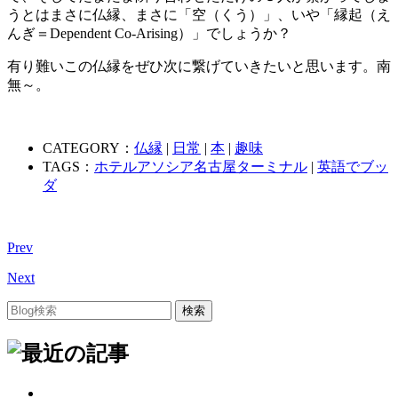
うとはまさに仏縁、まさに「空（くう）」、いや「縁起（え
んぎ＝Dependent Co-Arising）」でしょうか？
有り難いこの仏縁をぜひ次に繋げていきたいと思います。南
無～。
CATEGORY：
仏縁
|
日常
|
本
|
趣味
TAGS：
ホテルアソシア名古屋ターミナル
|
英語でブッ
ダ
Prev
Next