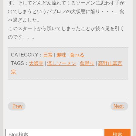
す。そしてどんどん流れてくるソーメンに思わず手が
出てしまうというパブロフの犬状態に陥り・・・、食
べ過ぎました。
このスタートから躓いてしまったことが後々尾を引く
のです。。。
CATEGORY：
日常
|
趣味
|
食べる
TAGS：
大師寺
|
流しソーメン
|
盆踊り
|
高野山真言
宗
Prev
Next