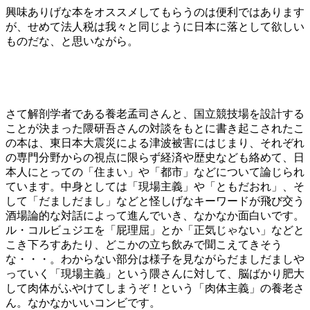
興味ありげな本をオススメしてもらうのは便利ではあります
が、せめて法人税は我々と同じように日本に落として欲しい
ものだな、と思いながら。
さて解剖学者である養老孟司さんと、国立競技場を設計する
ことが決まった隈研吾さんの対談をもとに書き起こされたこ
の本は、東日本大震災による津波被害にはじまり、それぞれ
の専門分野からの視点に限らず経済や歴史なども絡めて、日
本人にとっての「住まい」や「都市」などについて論じられ
ています。中身としては「現場主義」や「ともだおれ」、そ
して「だましだまし」などと怪しげなキーワードが飛び交う
酒場論的な対話によって進んでいき、なかなか面白いです。
ル・コルビュジエを「屁理屈」とか「正気じゃない」などと
こき下ろすあたり、どこかの立ち飲みで聞こえてきそう
な・・・。わからない部分は様子を見ながらだましだましや
っていく「現場主義」という隈さんに対して、脳ばかり肥大
して肉体がふやけてしまうぞ！という「肉体主義」の養老さ
ん。なかなかいいコンビです。