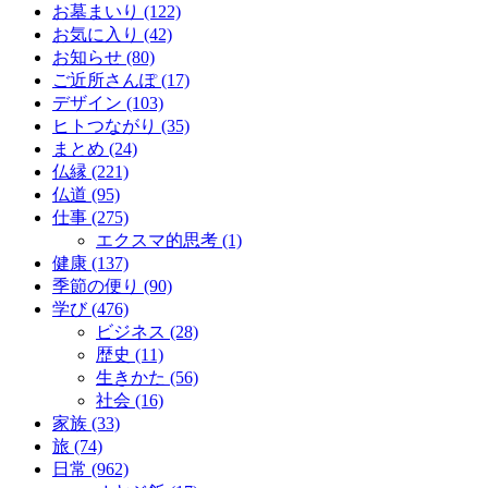
お墓まいり (122)
お気に入り (42)
お知らせ (80)
ご近所さんぽ (17)
デザイン (103)
ヒトつながり (35)
まとめ (24)
仏縁 (221)
仏道 (95)
仕事 (275)
エクスマ的思考 (1)
健康 (137)
季節の便り (90)
学び (476)
ビジネス (28)
歴史 (11)
生きかた (56)
社会 (16)
家族 (33)
旅 (74)
日常 (962)