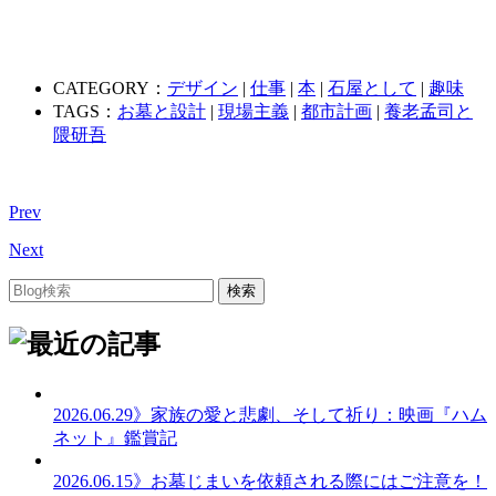
CATEGORY：
デザイン
|
仕事
|
本
|
石屋として
|
趣味
TAGS：
お墓と設計
|
現場主義
|
都市計画
|
養老孟司と
隈研吾
Prev
Next
2026.06.29
》家族の愛と悲劇、そして祈り：映画『ハム
ネット』鑑賞記
2026.06.15
》お墓じまいを依頼される際にはご注意を！