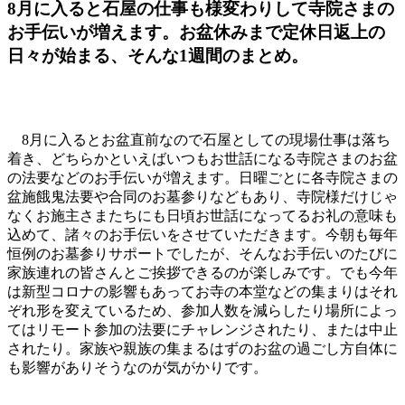
8月に入ると石屋の仕事も様変わりして寺院さまの
お手伝いが増えます。お盆休みまで定休日返上の
日々が始まる、そんな1週間のまとめ。
8月に入るとお盆直前なので石屋としての現場仕事は落ち
着き、どちらかといえばいつもお世話になる寺院さまのお盆
の法要などのお手伝いが増えます。日曜ごとに各寺院さまの
盆施餓鬼法要や合同のお墓参りなどもあり、寺院様だけじゃ
なくお施主さまたちにも日頃お世話になってるお礼の意味も
込めて、諸々のお手伝いをさせていただきます。今朝も毎年
恒例のお墓参りサポートでしたが、そんなお手伝いのたびに
家族連れの皆さんとご挨拶できるのが楽しみです。でも今年
は新型コロナの影響もあってお寺の本堂などの集まりはそれ
ぞれ形を変えているため、参加人数を減らしたり場所によっ
てはリモート参加の法要にチャレンジされたり、または中止
されたり。家族や親族の集まるはずのお盆の過ごし方自体に
も影響がありそうなのが気がかりです。