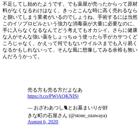
不足してし始めたようです。でも薬屋が売ったからって原材
料がなくなるわけはなく、きっとこんな時に高く売れるなら
と捌いてしまう業者がいるのでしょうね。手術するには当然
このイソプロピルという強力な消毒薬が大量に必要なのに、
手に入らなくなるなんてどう考えてもオカシイ。さらに健康
な人がそんな強い薬をしょっちゅう使ったら手がカサつくど
ころじゃなく、かえって何でもないウイルスまでも入り易く
なるかもしれないって、そんな風に想像してみる余裕も無い
んだろうかって。
売る方も売る方だよなあ
https://t.co/PWjAQKNISj
— おざわあつし🐈とお墓まいりが好
きな町の石屋さん (@stone_ozawaya)
August 6, 2020