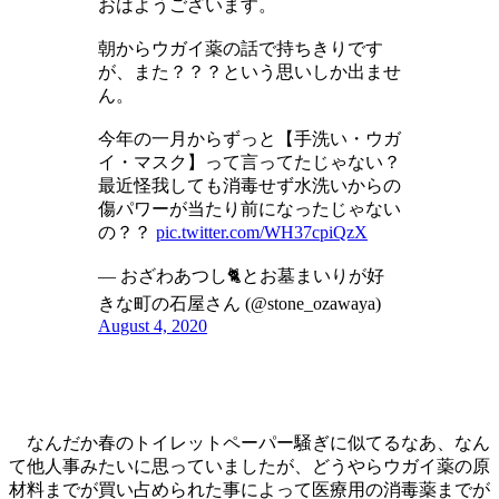
おはようございます。
朝からウガイ薬の話で持ちきりです
が、また？？？という思いしか出ませ
ん。
今年の一月からずっと【手洗い・ウガ
イ・マスク】って言ってたじゃない？
最近怪我しても消毒せず水洗いからの
傷パワーが当たり前になったじゃない
の？？
pic.twitter.com/WH37cpiQzX
— おざわあつし🐈とお墓まいりが好
きな町の石屋さん (@stone_ozawaya)
August 4, 2020
なんだか春のトイレットペーパー騒ぎに似てるなあ、なん
て他人事みたいに思っていましたが、どうやらウガイ薬の原
材料までが買い占められた事によって医療用の消毒薬までが