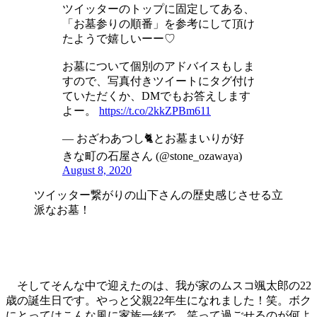
ツイッターのトップに固定してある、
「お墓参りの順番」を参考にして頂け
たようで嬉しいーー♡
お墓について個別のアドバイスもしま
すので、写真付きツイートにタグ付け
ていただくか、DMでもお答えします
よー。
https://t.co/2kkZPBm611
— おざわあつし🐈とお墓まいりが好
きな町の石屋さん (@stone_ozawaya)
August 8, 2020
ツイッター繋がりの山下さんの歴史感じさせる立
派なお墓！
そしてそんな中で迎えたのは、我が家のムスコ颯太郎の22
歳の誕生日です。やっと父親22年生になれました！笑。ボク
にとってはこんな風に家族一緒で、笑って過ごせるのが何よ