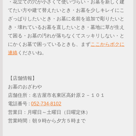
・花立ての穴が小さくて使いづらい・お墓を新しく建
てたい方や建て替えたいとき・お墓を少しキレイにこ
ざっぱりしたいとき・お墓に名前を追加で彫りたいと
き・壊れているお墓を直したいとき・墓地に草が生え
て困る・お墓の汚れが落ちなくてスッキリしない・と
にかくお墓で困っているときも、まず
ここからボクに
連絡
くださいね。
【店舗情報】
お墓のおざわや
店舗住所：名古屋市名東区高針原２－１０１
電話番号 :
052-734-8102
営業日：月曜日～土曜日（日曜定休）
営業時間：朝９時から夕方５時まで