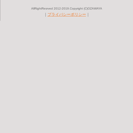
AllRightResrved 2012-2019.Copyright (C)OZAWAYA
｜
プライバシーポリシー
｜