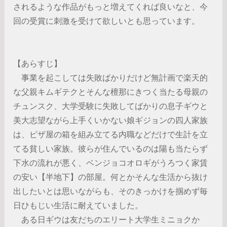
されるような作品がもっと増えてくれば良いなと、今
回の受賞に刺激を受けて欲しいとも思っています。
【あらすじ】
事業を起こしては失敗ばかりだけど無計画で楽天的
な父親キムギテクとそんな檀那にきつく当たる母親の
チュンスク、大学受験に失敗してばかりの息子ギウと
美大志望ながら上手くいかない娘ギジョンの四人家族
は、ピザ屋の箱を組み立てる内職などだけで生計を立
てる貧しい家族。彼らが住んでいるのは陽も当たらず
下水の流れが悪く、ベンジョコオロギがうろつく家賃
の安い【半地下】の部屋。何とかそんな生活から抜け
出したいとは思いながらも、そのきっかけを掴めず毎
日ひもじい生活に耐えていました。
ある日ギウは友だちのエリート大学生ミニョクか