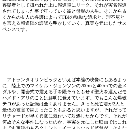
容疑者として扱われた上に報道陣にリーク。それが実名報道
されてしまった事で狂っていく彼と母親の人生。そこから古
くからの友人の弁護によってFBIの執拗な追求と、理不尽と
も言える報道陣の誤認を明かしていく、真実を元にしたサス
ペンスです。
アトランタオリンピックといえば本編の映像にもあるよう
に、陸上でのマイケル・ジョンソンの200ｍと400ｍでの金メ
ダルや、開会式で震える手を隠そうともせず聖火を運んだモ
ハメド・アリのことは鮮明に覚えています。でもこんな爆破
テロがあった記憶は全くありません。きっと死亡者が2人と
最低の被害で納まったこともあると思いますが、それだって
リチャードが早く異変に気付いて対処したからです。それが
何故そんな事件になったのか、事実を元にした映画ではこれ
までも定評のあるクリント・イーストウッド監督が、そんな