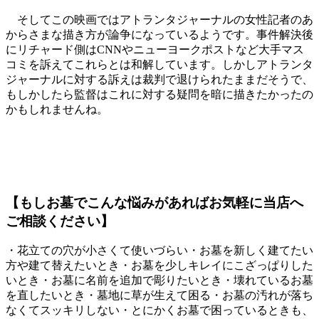
そしてこの映画ではアトランタジャーナルの女性記者のあ
からさまな描き方が論争になっているようです。事件解決後
にリチャード側はCNNやニューヨークポストなど大手マス
コミを訴えてこれらとは和解しています。しかしアトランタ
ジャーナルに対する訴えは裁判で退けられたままだそうで、
もしかしたら監督はこれに対する疑問を暗に描きたかったの
かもしれませんね。
【もしお墓でこんな悩みがあればお気軽に当店へ
ご相談ください】
・花立ての穴が小さくて使いづらい・お墓を新しく建てたい
方や建て替えたいとき・お墓を少しキレイにこざっぱりした
いとき・お墓に名前を追加で彫りたいとき・壊れているお墓
を直したいとき・墓地に草が生えて困る・お墓の汚れが落ち
なくてスッキリしない・とにかくお墓で困っているときも、