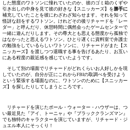
した態度のワトソンに憧れていたのか、彼のゴミ箱のくずや
引き出しの中身を見て彼の好きな【スニッカーズ】を
勝手に
補充していたことを彼にわざわざ知らせます。それを知って
怪訝な顔をするワトソン。けれどその後リチャードを「レー
ダー」と呼んだり、休憩時間に偶然会ったゲームセンターで
一緒に遊んだりします。その尊大とも思える態度から孤独で
はなかったと思えるワトソン。ひとり遅くに資料室で弁護士
の勉強をしているらしいワトソンに、リチャードがまた【ス
ニッカーズ】を渡しつつ退職する事を告げるあたり、お互い
にある程度の親近感を感じていたようです。
そして別の場面でリチャードがどれくらいお人好しかを現
していたのが、自分が正にこれからFBIの取調べを受けよう
という緊張する場面なのに、ワトソンのために【スニッカー
ズ】を探したりしてしまうところです。
リチャードを演じたポール・ウォーター・ハウザーは、つ
い最近見た『アイ、トーニャ』や『ブラッククランズマン』
でも独特のキャラクターを演じていますが、リチャード・ジ
ュエル本人にそっくり！