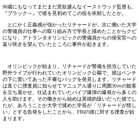
90歳にもなってまだまだ意欲盛んなイーストウッド監督も、
『ブラック～』で彼を見初めてこの役を依頼したとか。
とにかく正義感が強かったリチャードが、次に働いた大学
の警備員の仕事への取り組み方で学長と揉めたことからクビ
になり、アトランタオリンピックの警備員からの保安官への
返り咲きを望んでいたところに事件が起きます。
オリンピックが始まり、リチャードが警備を担当していた
野外ライブが行われていたオリンピック公園で、彼はベンチ
の下に置いてあった不審なバッグを発見します。リチャード
は直ぐに捜査員に知らせてマニュアル通りに周囲30ｍの観客
を立ち退かせ、仕込まれていたパイプ爆弾の爆発から多くの
人を助けます。その働きから始めは英雄的扱いだった彼でし
たが、あろうことか大学で揉めた学長が「リチャードが怪し
い」とする告発をしたことから、FBIの彼に対する捜査が始
まります。