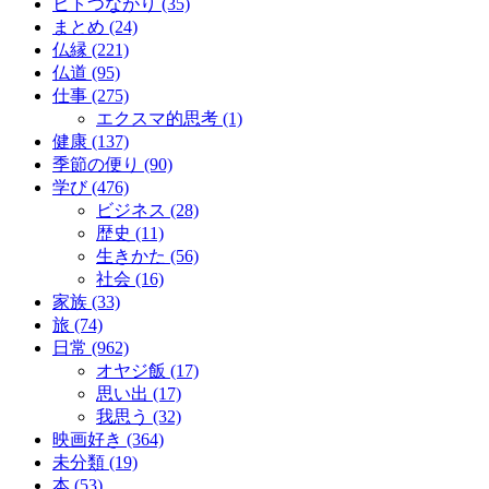
ヒトつながり (35)
まとめ (24)
仏縁 (221)
仏道 (95)
仕事 (275)
エクスマ的思考 (1)
健康 (137)
季節の便り (90)
学び (476)
ビジネス (28)
歴史 (11)
生きかた (56)
社会 (16)
家族 (33)
旅 (74)
日常 (962)
オヤジ飯 (17)
思い出 (17)
我思う (32)
映画好き (364)
未分類 (19)
本 (53)