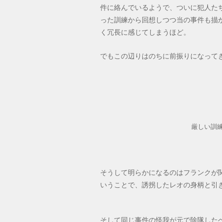
件に絡んでいるようで、ついに犯人た
った訓練から回想しつつ当の事件も描
く冗長に感じてしまうほど。
でもこの辺りはのちに前振りになって
厳しい訓
そうして明らかになるのはフランクが
いうことで、誘拐したレオの身柄と引
そして同じ事件の怪我が元で除隊した