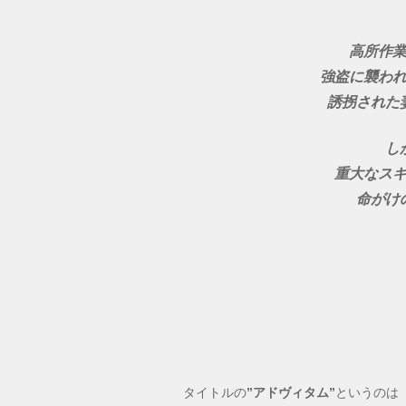
高所作
強盗に襲わ
誘拐された
し
重大なス
命がけ
タイトルの
”アドヴィタム”
というのは