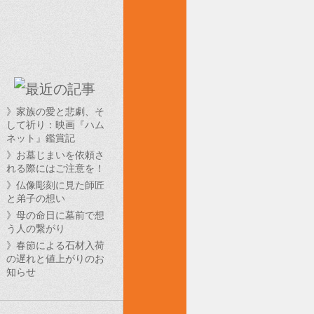
》家族の愛と悲劇、そ
して祈り：映画『ハム
ネット』鑑賞記
》お墓じまいを依頼さ
れる際にはご注意を！
》仏像彫刻に見た師匠
と弟子の想い
》母の命日に墓前で想
う人の繋がり
》春節による石材入荷
の遅れと値上がりのお
知らせ