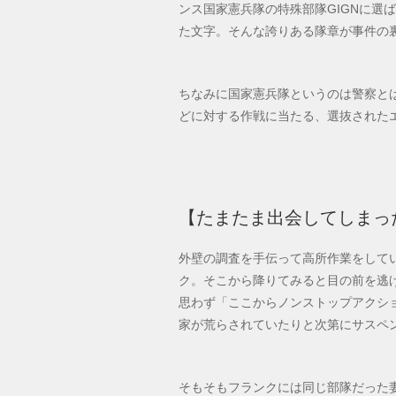
ンス国家憲兵隊の特殊部隊GIGNに選
た文字。そんな誇りある隊章が事件の
ちなみに国家憲兵隊というのは警察とは
どに対する作戦に当たる、選抜された
【たまたま出会してしまっ
外壁の調査を手伝って高所作業をして
ク。そこから降りてみると目の前を逃
思わず「ここからノンストップアクシ
家が荒らされていたりと次第にサスペ
そもそもフランクには同じ部隊だった