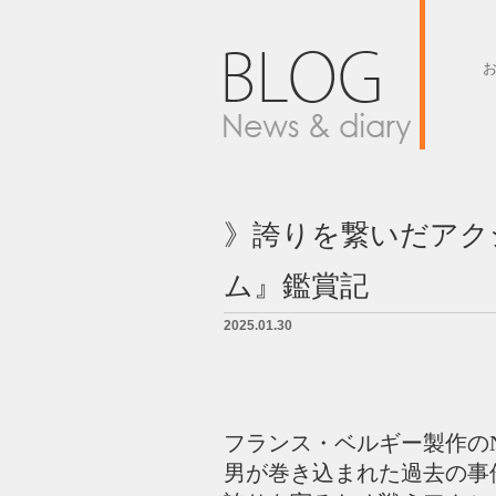
墓石紹介
墓地案内
》誇りを繋いだアク
会社概要
ム』鑑賞記
BLOG
2025.01.30
LINK
お問い合せ
フランス・ベルギー製作のN
男が巻き込まれた過去の事