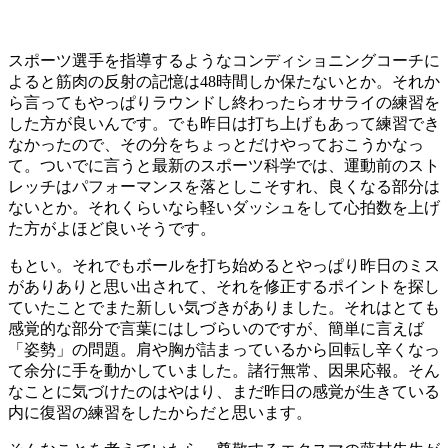
スポーツ選手を指導するようなコンディショニングコーチに
よると筋肉の反射の記憶は48時間しか保たないとか。それか
ら言ってもやっぱりラウンドし終わったらオサライの練習を
した方が良いんです。でも昨日は打ち上げもあって練習でき
なかったので、その分をちょっとだけやっておこうかなっ
て。ついでに言うと最新のスポーツ科学では、運動前のスト
レッチはパフォーマンスを落としこそすれ、良くなる部分は
ないとか。それくらいなら軽いダッシュをして心拍数を上げ
た方がよほど良いそうです。
もとい。それでもボールを打ち始めるとやっぱり昨日のミス
がありありと思い出されて、それを修正するポイントを探し
ていたことでまた新しい気づきがありました。それはとても
感覚的な部分で言葉にはしづらいのですが、簡単に言えば
「姿勢」の問題。肩や胸が詰まっているから回転し辛くなっ
て余分に手を動かしていました。諸行無常、因果応報。そん
なことに気づけたのはやはり、まだ昨日の感覚が生きている
内に復習の練習をしたからだと思います。