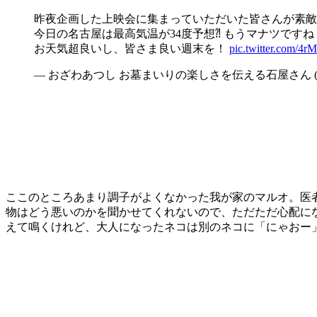
昨夜企画した上映会に集まっていただいた皆さんが素敵
今日の名古屋は最高気温が34度予想⁈ もうマナツで
お天気超良いし、皆さま良い週末を！
pic.twitter.com/4r
— おざわあつし お墓まいりの楽しさを伝える石屋さん (@sto
ここのところあまり調子がよくなかった我が家のマルオ。医
物はどう悪いのかを聞かせてくれないので、ただただ心配に
えて鳴くけれど、大人になったネコは別のネコに「にゃおー