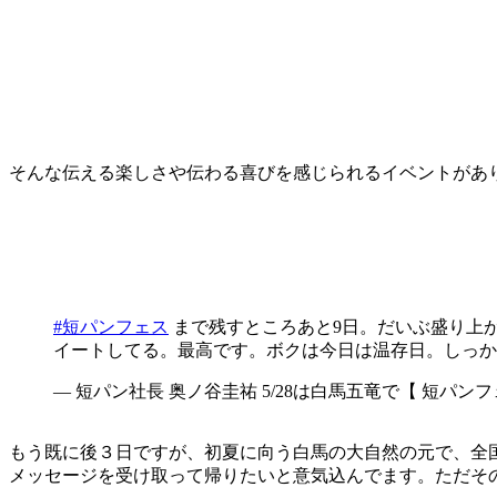
そんな伝える楽しさや伝わる喜びを感じられるイベントがあ
#短パンフェス
まで残すところあと9日。だいぶ盛り上
イートしてる。最高です。ボクは今日は温存日。しっか
— 短パン社長 奥ノ谷圭祐 5/28は白馬五竜で【 短パンフェス
もう既に後３日ですが、初夏に向う白馬の大自然の元で、全
メッセージを受け取って帰りたいと意気込んでます。ただそ