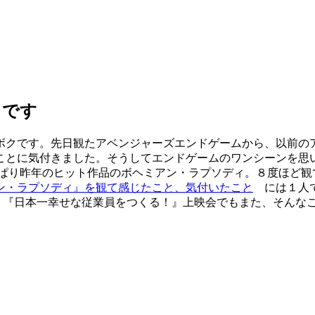
きです
ボクです。先日観たアベンジャーズエンドゲームから、以前の
ことに気付きました。そうしてエンドゲームのワンシーンを思
っぱり昨年のヒット作品のボヘミアン・ラプソディ。８度ほど観
ン・ラプソディ』を観て感じたこと、気付いたこと
には１人で
 『日本一幸せな従業員をつくる！』上映会でもまた、そんな