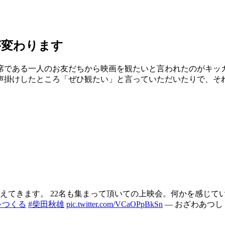
が変わります
席である一人のお友だちから映画を観たいと言われたのがキッ
声掛けしたところ「ぜひ観たい」と言っていただいたりで、そ
えてきます。 22名も集まって頂いての上映会。何かを感じて
をつくる
#柴田秋雄
pic.twitter.com/VCaOPpBkSn
— おざわあつし お