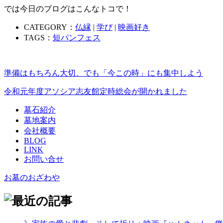
では今日のブログはこんなトコで！
CATEGORY：
仏縁
|
学び
|
映画好き
TAGS：
短パンフェス
準備はもちろん大切、でも「今この時」にも集中しよう
令和元年度アソシア志友館定時総会が開かれました
墓石紹介
墓地案内
会社概要
BLOG
LINK
お問い合せ
お墓のおざわや