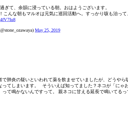
過ぎて、余韻に浸っている朝。おはようございます。
すね！こんな朝もマルオは元気に巡回活動へ。すっかり咳も治っ
M4fV7Iu8
ne_ozawaya)
May 25, 2019
者で肺炎の疑いといわれて薬を飲ませていましたが、どうやら
なってしまいます。 そういえば知ってました？ネコが「にゃ
」って鳴かないんですって。 親ネコに甘える延長で鳴いてるっ