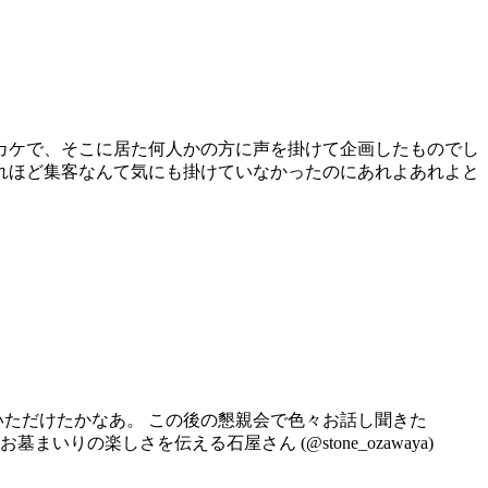
カケで、そこに居た何人かの方に声を掛けて企画したものでし
れほど集客なんて気にも掛けていなかったのにあれよあれよと
いただけたかなあ。 この後の懇親会で色々お話し聞きた
墓まいりの楽しさを伝える石屋さん (@stone_ozawaya)