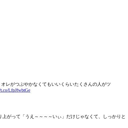
うオレがつぶやかなくてもいいくらいたくさんの人がツ
//t.co/LfpJfwbtGe
り上がって「うえ～～～～いぃ」だけじゃなくて、しっかりと