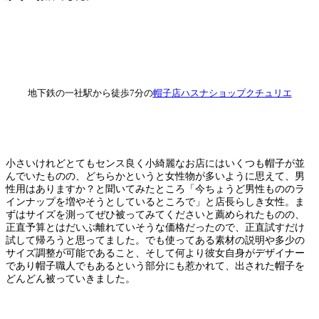
地下鉄の一社駅から徒歩7分の
帽子店ハスナショップクチュリエ
小さいけれどとてもセンス良く小綺麗なお店にはいくつも帽子が並
んでいたものの、どちらかというと女性物が多いように思えて、男
性用はありますか？と聞いてみたところ「今ちょうど男性もののラ
インナップを増やそうとしているところで」と店長らしき女性。ま
ずはサイズを測ってぜひ被ってみてくださいと薦められたものの、
正直予算とはだいぶ離れていそうな価格だったので、正直試すだけ
試して帰ろうと思ってました。でも使ってある素材の説明や多少の
サイズ調整が可能であること、そして何より彼女自身がデザイナー
であり帽子職人でもあるという部分にも惹かれて、出された帽子を
どんどん被っていきました。