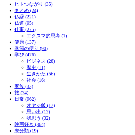
ヒトつながり (35)
まとめ (24)
仏縁 (221)
仏道 (95)
仕事 (275)
エクスマ的思考 (1)
健康 (137)
季節の便り (90)
学び (476)
ビジネス (28)
歴史 (11)
生きかた (56)
社会 (16)
家族 (33)
旅 (74)
日常 (962)
オヤジ飯 (17)
思い出 (17)
我思う (32)
映画好き (364)
未分類 (19)