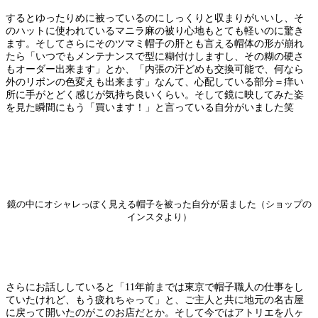
するとゆったりめに被っているのにしっくりと収まりがいいし、そ
のハットに使われているマニラ麻の被り心地もとても軽いのに驚き
ます。そしてさらにそのツマミ帽子の肝とも言える帽体の形が崩れ
たら「いつでもメンテナンスで型に糊付けしますし、その糊の硬さ
もオーダー出来ます」とか、「内張の汗どめも交換可能で、何なら
外のリボンの色変えも出来ます」なんて、心配している部分＝痒い
所に手がとどく感じが気持ち良いくらい。そして鏡に映してみた姿
を見た瞬間にもう「買います！」と言っている自分がいました笑
鏡の中にオシャレっぽく見える帽子を被った自分が居ました（ショップの
インスタより）
さらにお話ししていると「11年前までは東京で帽子職人の仕事をし
ていたけれど、もう疲れちゃって」と、ご主人と共に地元の名古屋
に戻って開いたのがこのお店だとか。そして今ではアトリエを八ヶ