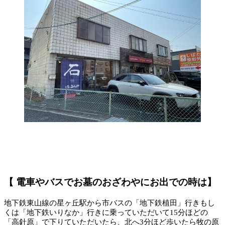
【 電車やバスでお墓のおざわやにお出での時は】
地下鉄東山線の星ヶ丘駅から市バスの「地下鉄植田」行きもし
くは「地下鉄いりなか」行きに乗っていただいて15分ほどの
「高針原」で下りていただいたら、北へ3分ほど歩いたら牧の原