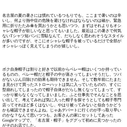
名古屋の夏の暑さには慣れているつもりでも、ここまで暑いのは辛
いし、何より熱中症の危険を避けなければならないのは確か。緊急
用に折りたたみ傘を買おうかとも思いつつ、まずはそれよりもオシ
ャレな帽子が欲しいなと思ってもいました。最近はこの暑さで何気
ないTシャツ短パンに雪駄なんて、だらしなく思われそうなスタイル
が多いのですが、そこにオシャレな帽子を被っているだけで全部が
オシャレっぽく見えてしまうのが嬉しいし。
ボク自身帽子は割りと好きで以前からベレー帽はいくつか持ってい
るものの、ベレー帽だと帽子の中が蒸さってしまいそうだし、ツバ
がないぶん日除けの効果も期待できません。そして数年前にたまた
ま見かけて買ったストローハットは気に入っていたものの、すぐに
型崩れしてしまったので帽子自体がだらし無くなってしまって、す
っかり被らなくなってしまいました。ふと仕事先でそんなことを思
い出して、考えてみれば気に入った帽子を探そうとしても帽子専門
店ってそれほど多くはないし、やはり被ってみないと似合うかどう
かも確認できませんよね。じゃあデパートに行くのが手っ取り早い
のかな？なんて思いつつも、お客さんの家にセットしてあった
Googleマップで、「名古屋・帽子」をググって初めに見つかったの
がそのお店でした。