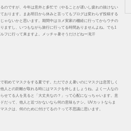
るのですが、今年は意外と多忙で（やることが遅いし疲れの抜けない
しております。まあ明日から休みと言ってもブログは変わらず投稿する
んじゃないかと思います。期間中はヨメ実家の棚経に行ってからウチの
りますし、いつもながら旅行に行ってる時間ありませんよね。でも1
ゴルフに行って来ますよ。メッチャ暑そうだけどねー滝汗
で初めてマスクをする夏です。ただでさえ暑いのにマスクは息苦しく
、他人との距離が取れる時にはマスクを外しましょうね。よく一人なの
走らせてる人を見ると「大丈夫なの？」って心配になっちゃいます。意
ドだって、他人と近づかないなら何の意味もナシ。UVカットならま
やマスクは、何のために付けてるの？って不思議に思います。