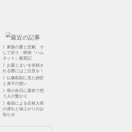
》家族の愛と悲劇、そ
して祈り：映画『ハム
ネット』鑑賞記
》お墓じまいを依頼さ
れる際にはご注意を！
》仏像彫刻に見た師匠
と弟子の想い
》母の命日に墓前で想
う人の繋がり
》春節による石材入荷
の遅れと値上がりのお
知らせ