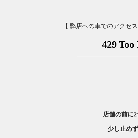
【 弊店への車でのアクセ
店舗の前に
少し止め