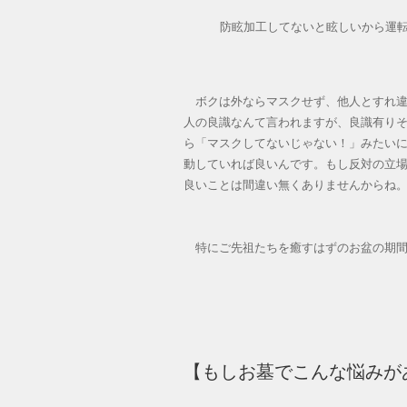
防眩加工してないと眩しいから運
ボクは外ならマスクせず、他人とすれ違
人の良識なんて言われますが、良識有り
ら「マスクしてないじゃない！」みたい
動していれば良いんです。もし反対の立
良いことは間違い無くありませんからね
特にご先祖たちを癒すはずのお盆の期間
【もしお墓でこんな悩みが