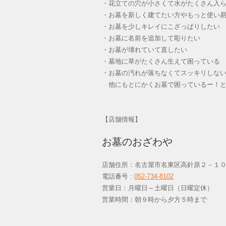
・花立ての穴が小さくて水がたくさん入
・お墓を新しく建てたい方やもっと使い
・お墓を少しキレイにこざっぱりしたい
・お墓に名前を追加して彫りたい
・お墓が壊れていて直したい
・墓地に草がたくさん生えて困っている
・お墓の汚れが落ちなくてスッキリしな
他にもとにかくお墓で困っているー！と
【店舗情報】
お墓のおざわや
店舗住所：名古屋市名東区高針原２－１
電話番号 :
052-734-8102
営業日：月曜日～土曜日（日曜定休
営業時間：朝９時から夕方５時まで