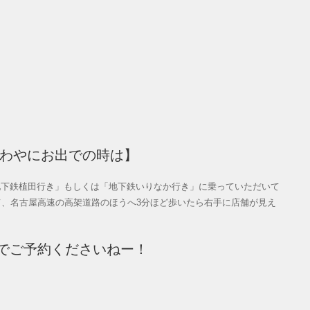
ざわやにお出での時は】
地下鉄植田行き」もしくは「地下鉄いりなか行き」に乗っていただいて
て、名古屋高速の高架道路のほうへ3分ほど歩いたら右手に店舗が見え
でご予約くださいねー！