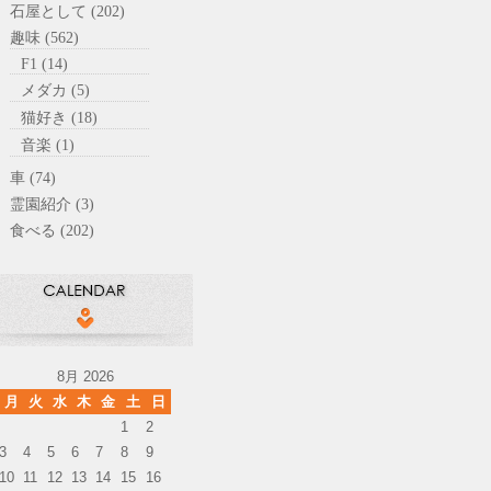
石屋として (202)
趣味 (562)
F1 (14)
メダカ (5)
猫好き (18)
音楽 (1)
車 (74)
霊園紹介 (3)
食べる (202)
8月 2026
月
火
水
木
金
土
日
1
2
3
4
5
6
7
8
9
10
11
12
13
14
15
16