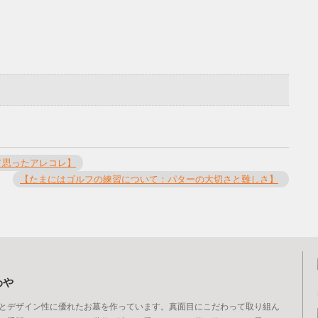
て思ったアレコレ】
【たまにはゴルフの練習について：パターの大切さと難しさ】
わや
とデザイン性に優れたお墓を作っています。真面目にこだわって取り組ん