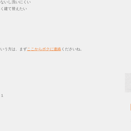
らないし洗いにくい
易く建て替えたい
い
いう方は、まず
ここからボクに連絡
くださいね。
０１
）