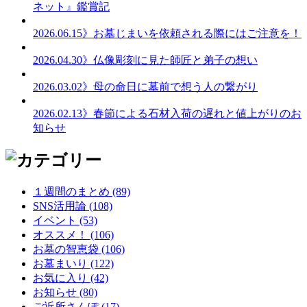
ネット』鑑賞記
2026.06.15
》お墓じまいを依頼される際にはご注意を！
2026.04.30
》仏像彫刻に見た師匠と弟子の想い
2026.03.02
》母の命日に墓前で想う人の繋がり
2026.02.13
》春節による石材入荷の遅れと値上がりのお
知らせ
１週間のまとめ (89)
SNS活用論 (108)
イベント (53)
オススメ！ (106)
お墓の智恵袋 (106)
お墓まいり (122)
お気に入り (42)
お知らせ (80)
ご近所さんぽ (17)