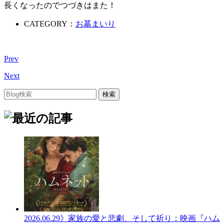
長くなったのでつづきはまた！
CATEGORY：
お墓まいり
Prev
Next
2026.06.29
》家族の愛と悲劇、そして祈り：映画『ハム