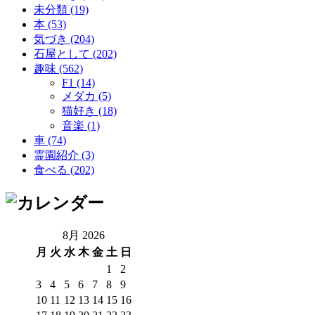
未分類 (19)
本 (53)
気づき (204)
石屋として (202)
趣味 (562)
F1 (14)
メダカ (5)
猫好き (18)
音楽 (1)
車 (74)
霊園紹介 (3)
食べる (202)
8月 2026
月
火
水
木
金
土
日
1
2
3
4
5
6
7
8
9
10
11
12
13
14
15
16