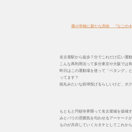
廃小学校に新たな息吹＿『なごの
名古屋駅から徒歩７分でこれだけ広い運
こんな再利用法って多分東京や大阪では
昨日はこの運動場を使って「ペタング」
ってます？
砲丸みたいな鉄球投げるらしいけど、ボ
もともと円頓寺界隈って名古屋城を築城
みとパリの雰囲気を匂わせるアーケード
ものが共存していくカタチとしてこれか