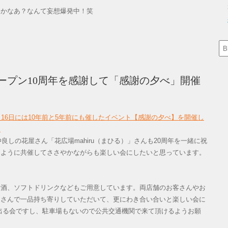
いかなあ？なんて妄想爆発中！笑
ープン10周年を感謝して「感謝の夕べ」開催
月16日には10年前と5年前にも催したイベント【感謝の夕べ】を開催し
）
良しの花屋さん「花広場mahiru（まひる）」さんも20周年を一緒に祝
じように共催してささやかながらも楽しい会にしたいと思っています。
お酒、ソフトドリンクなどもご用意しています。両店舗のお客さんやお
皆さんで一品持ち寄りしていただいて、更にわき合い合いと楽しい会に
出る会ですし、駐車場もないので公共交通機関で来て頂けるようお願