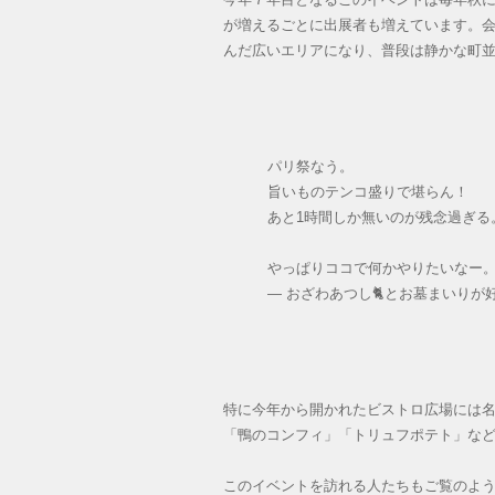
が増えるごとに出展者も増えています。
んだ広いエリアになり、普段は静かな町
パリ祭なう。
旨いものテンコ盛りで堪らん！
あと1時間しか無いのが残念過ぎる
やっぱりココで何かやりたいなー
— おざわあつし🐈とお墓まいりが好きな
特に今年から開かれたビストロ広場には
「鴨のコンフィ」「トリュフポテト」な
このイベントを訪れる人たちもご覧のよ