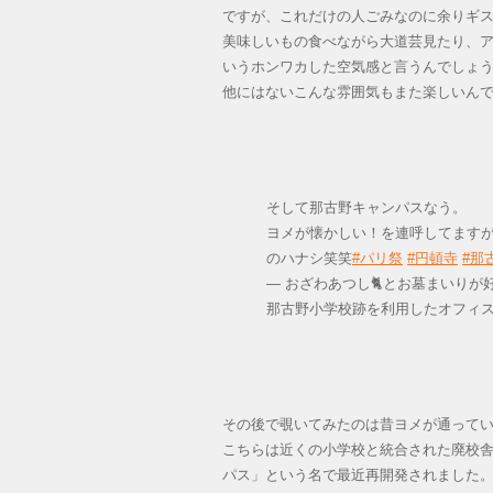
ですが、これだけの人ごみなのに余りギ
美味しいもの食べながら大道芸見たり、
いうホンワカした空気感と言うんでしょ
他にはないこんな雰囲気もまた楽しいん
そして那古野キャンパスなう。
ヨメが懐かしい！を連呼してますが
のハナシ笑笑
#パリ祭
#円頓寺
#那
— おざわあつし🐈とお墓まいりが好きな
那古野小学校跡を利用したオフィ
その後で覗いてみたのは昔ヨメが通って
こちらは近くの小学校と統合された廃校
パス」という名で最近再開発されました