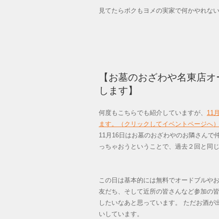
見てたらボクもヨメの実家で何かやれな
【お墓のおざわや名東店オ
します】
何度もこちらでも紹介していますが、
11
ます。（クリックしてイベントページへ
11月16日はお墓のおざわやのお隣さんで仲
っちゃおうということで、過去２回と同
この日は基本的には無料でオードブルや
友だち、そして近所の皆さんなど参加の
したいなあと思っています。 ただお酒が
いしています。