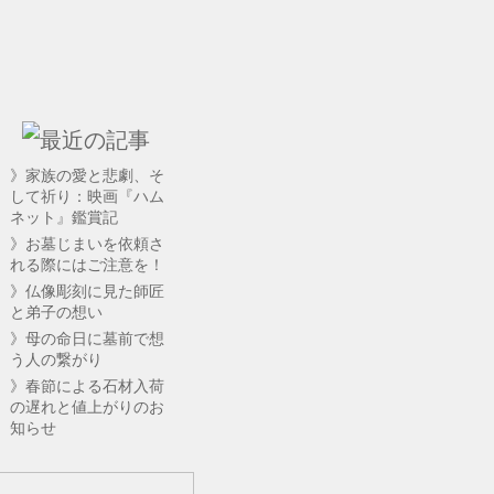
》家族の愛と悲劇、そ
して祈り：映画『ハム
ネット』鑑賞記
》お墓じまいを依頼さ
れる際にはご注意を！
》仏像彫刻に見た師匠
と弟子の想い
》母の命日に墓前で想
う人の繋がり
》春節による石材入荷
の遅れと値上がりのお
知らせ