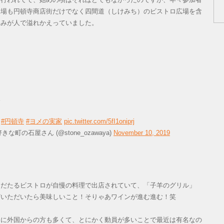
会場も円頓寺商店街だけでなく四間道（しけみち）のビストロ広場を含
並みが人で溢れかえっていました。
。
。
#円頓寺
#ヨメの実家
pic.twitter.com/5fI1oniprj
町の石屋さん (@stone_ozawaya)
November 10, 2019
名だたるビストロが自慢の料理で出店されていて、「子羊のグリル」
どいただいたら美味しいこと！そりゃあワインが進む進む！笑
うに外国からの方も多くて、とにかく動員が多いことで最近は有名なの