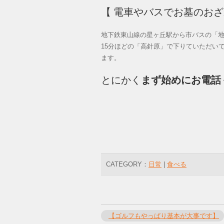
【 電車やバスでお墓のお
地下鉄東山線の星ヶ丘駅から市バスの「
15分ほどの「高針原」で下りていただい
ます。
とにかく
まず始めにお電話
CATEGORY：
日常
|
食べる
【ゴルフもやっぱり基本が大事です】