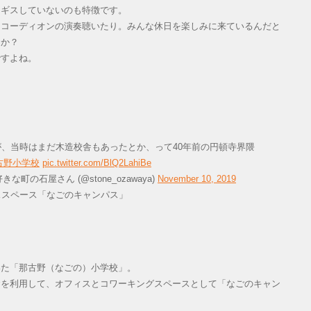
スギスしていないのも特徴です。
アコーディオンの演奏聴いたり。みんな休日を楽しみに来ているんだと
うか？
ですよね。
、当時はまだ木造校舎もあったとか、って40年前の円頓寺界隈
古野小学校
pic.twitter.com/BlQ2LahiBe
町の石屋さん (@stone_ozawaya)
November 10, 2019
ススペース「なごのキャンパス」
いた「那古野（なごの）小学校」。
舎を利用して、オフィスとコワーキングスペースとして「なごのキャン
。