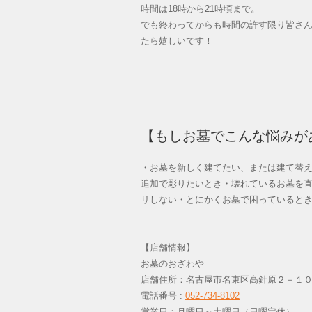
時間は18時から21時頃まで。
でも終わってからも時間の許す限り皆さ
たら嬉しいです！
【もしお墓でこんな悩みが
・お墓を新しく建てたい、または建て替
追加で彫りたいとき・壊れているお墓を
リしない・とにかくお墓で困っていると
【店舗情報】
お墓のおざわや
店舗住所：名古屋市名東区高針原２－１
電話番号 :
052-734-8102
営業日：月曜日～土曜日（日曜定休