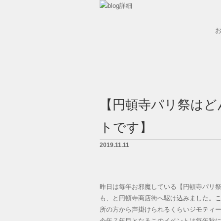
墓石紹介
墓地案内
【円頓寺パリ祭はど
会社概要
トです】
BLOG
2019.11.11
LINK
お問い合せ
昨日は毎年お邪魔している【円頓寺パリ
も、と円頓寺商店街へ駆け込みました。
所の方から声掛けられるくらいジモティ
今年７年目となるこのイベントは毎年秋