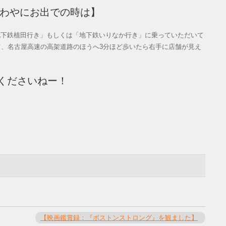
ざわやにお出での時は】
地下鉄植田行き」もしくは「地下鉄いりなか行き」に乗っていただいて
て、名古屋高速の高架道路のほうへ3分ほど歩いたら右手に店舗が見え
くださいねー！
【映画鑑賞録：『ボストンストロング』を観ました】