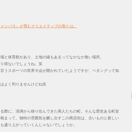
キャンパス』が育むクリエイティブの形とは。
動場と体育館があり、土地の縁もあるってなかなか無い場所。
有り得ないでしょうね。笑
と言うスポーツの世界大会が開かれていたようですが、ペタングって知
クはよく判りませんけどね笑
する際に、清洲から移り住んできた商人たちの町。そんな歴史ある町並
が相まって、独特の雰囲気を醸し出すこの商店街は、古いものと新しい
らも盛り上がっていくんじゃないでしょうか。