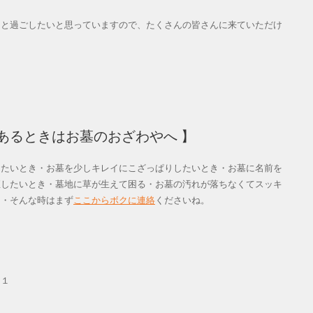
んと過ごしたいと思っていますので、たくさんの皆さんに来ていただけ
あるときはお墓のおざわやへ 】
えたいとき・お墓を少しキレイにこざっぱりしたいとき・お墓に名前を
直したいとき・墓地に草が生えて困る・お墓の汚れが落ちなくてスッキ
き・そんな時はまず
ここからボクに連絡
くださいね。
０１
）