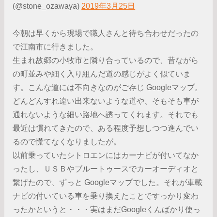
(@stone_ozawaya)
2019年3月25日
今朝は早くから現場で職人さんと待ち合わせだったの
で江南市に行きました。
生まれ故郷の小牧市と隣り合っているので、昔ながら
の町並みや細く入り組んだ道の感じがよく似ていま
す。こんな道には不向きなのがご存じ Googleマップ。
どんどんすれ違い出来ないような道や、そもそも車が
通れないような細い路地へ誘ってくれます。それでも
最近は慣れてきたので、ある程度予想しつつ進んでい
るので慌てなくなりましたが。
以前乗っていたシトロエンにはカーナビが付いてなか
ったし、ＵＳＢやブルートゥースでカーオーディオと
繋げたので、ずっと Googleマップでした。それが車載
ナビの付いている車を乗り換えたことですっかり変わ
ったかというと・・・実はまだGoogleくんばかり使っ