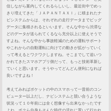
信しながら案内してくれるらしいし、最近街中でめっ
きり増えてきた「ＪＡＰＡＮＴＡＸＩ」に積まれたナ
ビシステムからは、それぞれの走行データまでビッグ
データに集積されるといいます。そんな中から渋滞な
どのデータが送られてくるなら充分以上に使えそうで
すよね。そんな中から事故軽減のための運転サポート
やこれからの自動運転に向けての動きが拡がっていく
って考えるとワクワクしますね。そこまでして追いつ
かれてきたスマホアプリ側だって、もっと技術革新し
ていくと思います。そうやってどんどん便利になれば
良いですよね！
考えてみればポケットの中のスマホって一昔前のコン
ピューター以上だし、ナビシステムと競い合うような
状況って１０年前には全く想像すら出来なかったです
よね。ボクら自身もそんな時代の流れに置いて行かれ