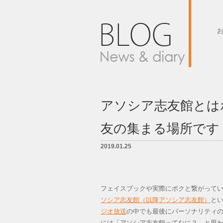
墓石紹介
墓地案内
アソシア志友館とは
会社概要
友の集まる場所です
BLOG
2019.01.25
LINK
お問い合せ
フェイスブックや実際にボクと繋がって
ソシア志友館（以降アソシア志友館）
と
ジオ放送
の中でも最後にパーソナリティ
には「アソシア志友館ってなに？」と思