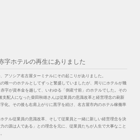
赤字ホテルの再生にありました
ル、アソシア名古屋ターミナルにその起こりがありました。
結の唯一のホテルとしてずっと繁盛していましたが、周りにホテルが幾
常赤字が資本金を越して、いわゆる「倒産寸前」のホテルでした。その
後支配人になった柴田秋雄さんは従業員の意識改革と経営理念の刷新
黒字化。その後も右肩上がりに黒字を続け、名古屋市内のホテル稼働率
。
はホテル従業員の意識改革、そして従業員と一緒に新しい経営理念を決
活力の源は人である」との理念を元に、従業員たちが人生で大事なこと
す。