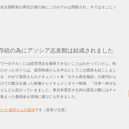
の名古屋駅前の再生計画の為にこのホテルは閉鎖され、今ではそこにＪ
存続の為にアソシア志友館は結成されました
タワーホテル）には経営理念を継承できないことはわかっていたし、転
したかったボクらは、柴田秋雄さんを中心にしてこの団体を起こしまし
続を、やがて柴田さんのドキュメント本「ホテル再生物語」の発刊から
向けての数日を撮った映像からドキュメンタリー映画 『日本一幸せな
もどんどん拡がっていきました。東日本震災や九州の震災の際にはチャ
、集まった義捐金を現地に届けにも行きました。
ただいた柴田さんの講演
です（音有り注意）