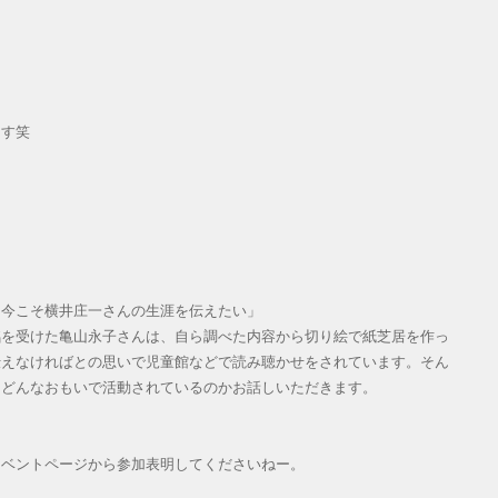
ます笑
～今こそ横井庄一さんの生涯を伝えたい」
銘を受けた亀山永子さんは、自ら調べた内容から切り絵で紙芝居を作っ
伝えなければとの思いで児童館などで読み聴かせをされています。そん
、どんなおもいで活動されているのかお話しいただきます。
イベントページから参加表明してくださいねー。