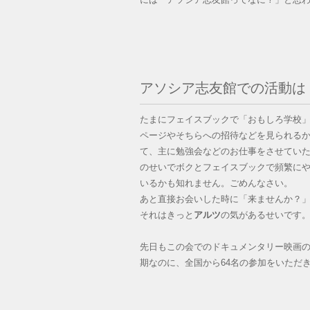
アソシア志友館での活動は
たまにフェイスブックで「おもしろ学校
ページやそちらへの招待などを見られる
て、主に勉強会などのお仕事をさせてい
のせいでボクとフェイスブックで頻繁に
いるかも知れません。ごめんなさい。
あと直接お会いした時に「来ませんか？
それはきっと
アルツ
の気があるせいです
先日もこの会でのドキュメンタリー映画
期なのに、全国から64名の参加をいただ