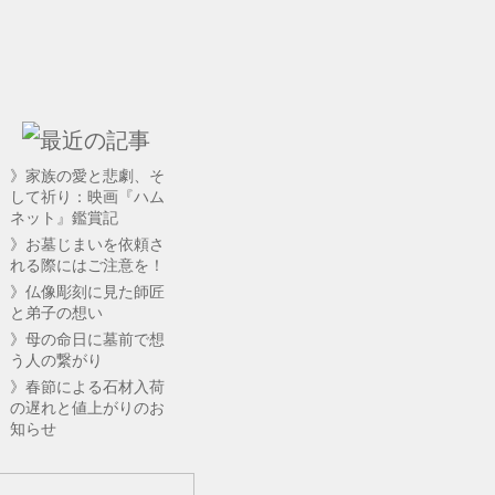
》家族の愛と悲劇、そ
して祈り：映画『ハム
ネット』鑑賞記
》お墓じまいを依頼さ
れる際にはご注意を！
》仏像彫刻に見た師匠
と弟子の想い
》母の命日に墓前で想
う人の繋がり
》春節による石材入荷
の遅れと値上がりのお
知らせ