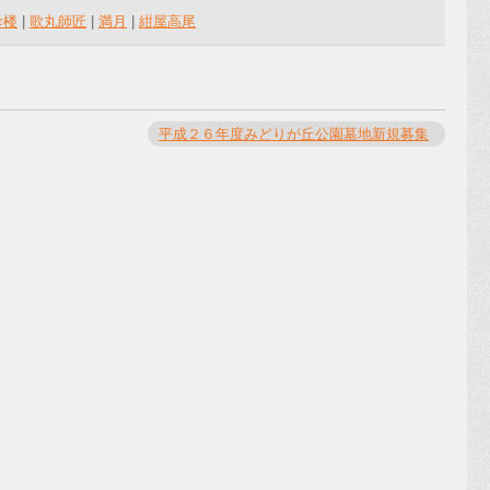
珍楼
|
歌丸師匠
|
満月
|
紺屋高尾
平成２６年度みどりが丘公園墓地新規募集