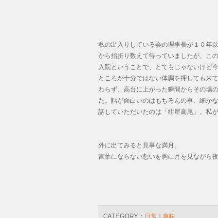
私の出入りしている会の理事長が１０年
から指折り数えて待っていましたが、こ
入院ということで、とてもじゃないけど
ところが十分ではない体調を押しても来
わらず、高台に上がった瞬間からその場
た。話が面白いのはもちろんの事、細か
話していただいたのは「紺屋高尾」。私
外に出てみると見事な満月。
言葉にならない想いを胸に月を見ながら
CATEGORY：
日常
|
趣味