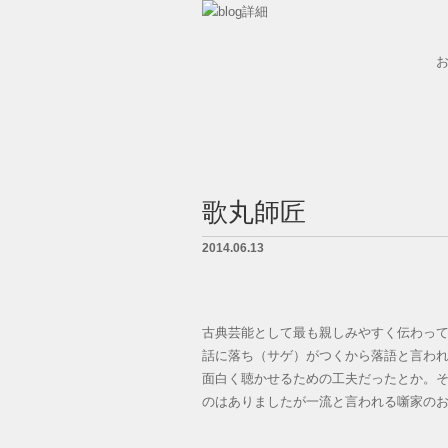
墓石紹介
墓地案内
歌丸師匠
会社概要
2014.06.13
BLOG
LINK
古典芸能として最も親しみやすく伝わっ
話に落ち（サゲ）がつくから落語と言わ
お問い合せ
面白く聴かせるための工夫だったとか。
のはありましたが一流と言われる噺家の