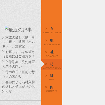
》家族の愛と悲劇、そ
して祈り：映画『ハム
ネット』鑑賞記
》お墓じまいを依頼さ
れる際にはご注意を！
》仏像彫刻に見た師匠
と弟子の想い
》母の命日に墓前で想
う人の繋がり
》春節による石材入荷
の遅れと値上がりのお
知らせ