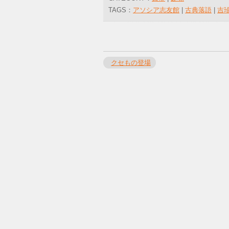
TAGS：
アソシア志友館
|
古典落語
|
吉
クセもの登場