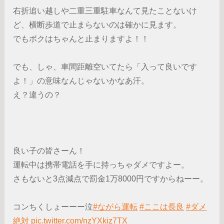
右折追い越しや二重三重駐車なんて見たことないけ
ど、横断歩道で止まらないのは確かに見ます。
でもボクはちゃんと止まりますよ！！
でも、しゃ、車間距離空いてたら「入って良いです
よ！」の意味なんじゃないかなあ汗。
え？違うの？
良い子の皆さーん！
運転中は携帯電話を手に持っちゃダメですよー。
さもないと3点減点で罰金1万8000円ですからねーー。
コンちくしょーーー泣
#ながら運転
#ここは長良
#ダメ
絶対
pic.twitter.com/nzYXkiz7TX