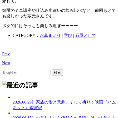
兼ねて。
焼酎のミニ講座や仕込み水違いの飲み比べなど、前回もとて
も楽しかった蔵元さんです。
ボク的にはそっちも楽しみ過ぎーーーー！
CATEGORY：
お墓まいり
|
学び
|
石屋として
Prev
Next
2026.06.29
》家族の愛と悲劇、そして祈り：映画『ハム
ネット』鑑賞記
2026.06.15
》お墓じまいを依頼される際にはご注意を！