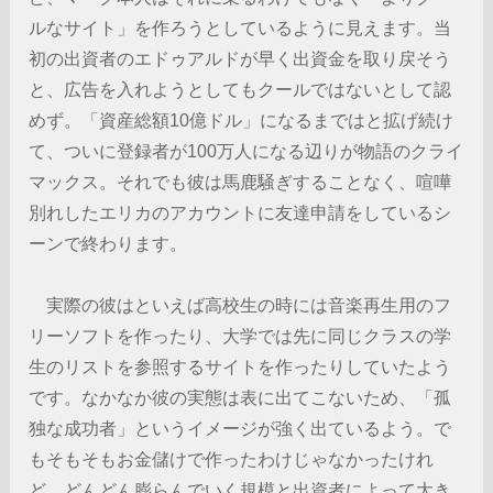
ルなサイト」を作ろうとしているように見えます。当
初の出資者のエドゥアルドが早く出資金を取り戻そう
と、広告を入れようとしてもクールではないとして認
めず。「資産総額10億ドル」になるまではと拡げ続け
て、ついに登録者が100万人になる辺りが物語のクライ
マックス。それでも彼は馬鹿騒ぎすることなく、喧嘩
別れしたエリカのアカウントに友達申請をしているシ
ーンで終わります。
実際の彼はといえば高校生の時には音楽再生用のフ
リーソフトを作ったり、大学では先に同じクラスの学
生のリストを参照するサイトを作ったりしていたよう
です。なかなか彼の実態は表に出てこないため、「孤
独な成功者」というイメージが強く出ているよう。で
もそもそもお金儲けで作ったわけじゃなかったけれ
ど、どんどん膨らんでいく規模と出資者によって大き