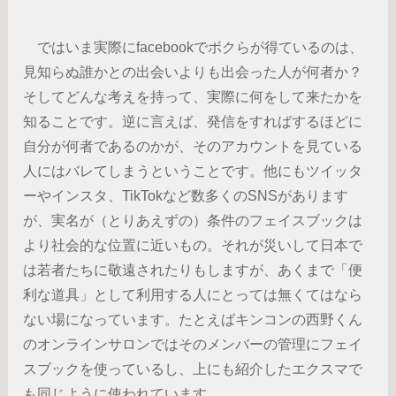
ではいま実際にfacebookでボクらが得ているのは、
見知らぬ誰かとの出会いよりも出会った人が何者か？
そしてどんな考えを持って、実際に何をして来たかを
知ることです。逆に言えば、発信をすればするほどに
自分が何者であるのかが、そのアカウントを見ている
人にはバレてしまうということです。他にもツイッタ
ーやインスタ、TikTokなど数多くのSNSがあります
が、実名が（とりあえずの）条件のフェイスブックは
より社会的な位置に近いもの。それが災いして日本で
は若者たちに敬遠されたりもしますが、あくまで「便
利な道具」として利用する人にとっては無くてはなら
ない場になっています。たとえばキンコンの西野くん
のオンラインサロンではそのメンバーの管理にフェイ
スブックを使っているし、上にも紹介したエクスマで
も同じように使われています。