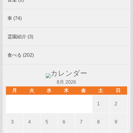
車 (74)
霊園紹介 (3)
食べる (202)
8月 2026
月
火
水
木
金
土
日
1
2
3
4
5
6
7
8
9