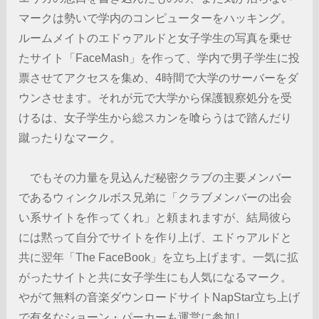
マークは勢いで学内のコンピューターをハッキング。
ルームメイトのエドゥアルドと女子学生の写真を乗せ
たサイト「FaceMash」を作って、学内で男子学生に投
票させてアクセスを集め、4時間で大学のサーバーをダ
ウンさせます。それが元で大学から保護観察処分を受
けるは、女子学生から総スカンを喰らうはで踏んだり
蹴ったりなマーク。
でもその力量を見込んだ秘密クラブの主要メンバー
であるウィンクルボス兄弟に「クラブメンバーの出会
い系サイトを作ってくれ」と頼まれますが、結局彼ら
には黙って自分でサイトを作り上げ、エドゥアルドと
共に翌年「The FaceBook」を立ち上げます。一気に拡
がったサイトと共に女子学生にも人気になるマーク。
やがて無料の音楽ダウンロードサイトNapStar立ち上げ
で有名なショーン・パーカーも運営に参加し、