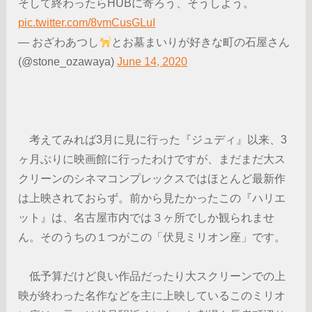
そして終わったらHUBに寄ろう、そうしよう。
pic.twitter.com/8vmCusGLuI
— おざわあつし
とお墓まいりが好きな町の石屋さん
(@stone_ozawaya)
June 14, 2020
考えてみれば3月に見に行った『ジュディ』以来、3
ヶ月ぶりに映画館に行ったわけですが、まだまだ大ス
クリーンのシネマコンプレックスではほとんど最新作
は上映されておらず。前から見たかったこの『ハリエ
ット』は、名古屋市内では３ヶ所でしか観られませ
ん。そのうちの１つがこの「伏見ミリオン座」です。
低予算だけど良い作品だったり大スクリーンでの上
映が終わった名作などを主に上映しているこのミリオ