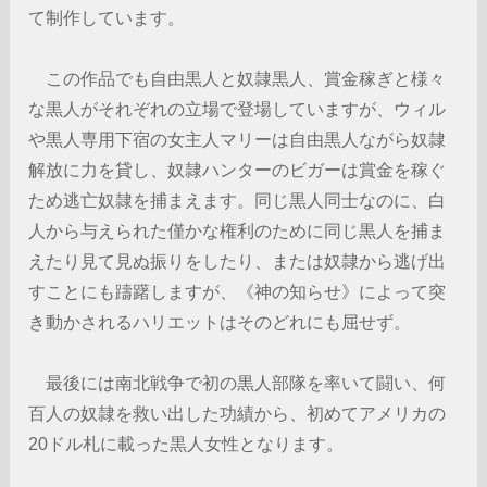
て制作しています。
この作品でも自由黒人と奴隷黒人、賞金稼ぎと様々
な黒人がそれぞれの立場で登場していますが、ウィル
や黒人専用下宿の女主人マリーは自由黒人ながら奴隷
解放に力を貸し、奴隷ハンターのビガーは賞金を稼ぐ
ため逃亡奴隷を捕まえます。同じ黒人同士なのに、白
人から与えられた僅かな権利のために同じ黒人を捕ま
えたり見て見ぬ振りをしたり、または奴隷から逃げ出
すことにも躊躇しますが、《神の知らせ》によって突
き動かされるハリエットはそのどれにも屈せず。
最後には南北戦争で初の黒人部隊を率いて闘い、何
百人の奴隷を救い出した功績から、初めてアメリカの
20ドル札に載った黒人女性となります。