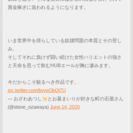
賞金稼ぎに追われるようになります。
いま世界中を揺らしている奴隷問題の本質とその苦し
み。
そしてそれに負けず闘い続けた女性ハリエットの強さ
と天命を思って飲むHUBエールが胸に滲みます。
今だからこそ観るべき作品です。
pic.twitter.com/bvyoObQt7U
— おざわあつし
とお墓まいりが好きな町の石屋さん
(@stone_ozawaya)
June 14, 2020