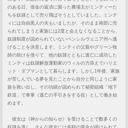
のある日、借金の返済に困った農場主がミンティーた
ちを奴隷として売り飛ばそうとしていました。ミンテ
ィには自由黒人の夫もいましたが、そのまま南部に売
られてしまうと家族には2度と会えなくなることから、
奴隷制度が認められていないペンシルヴェニア州へ逃
げることを決意します。ミンティの父親やグリーン牧
師の助けを借りて、他の奴隷とともに逃亡に成功した
ミンティは奴隷解放運動家のウィルの力添えでハリエ
ット・ダブマンとして暮らします。しかし1年後、家族
が苦しんでいる夢を見たことから自分と同じように家
族を救い出し、その功績が認められて秘密組織「地下
鉄道」で車掌（逃亡の手引きをする役）として働き始
めます。
彼女は《神からの知らせ》を受けることで数多くの
奴隷を逃し、そんな彼女には多額の賞金が掛けられて