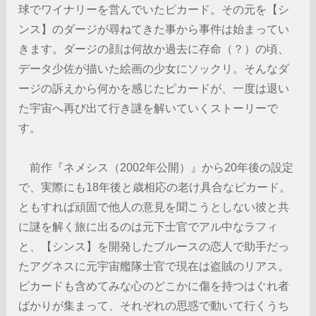
球でワイナリーを営んでいたピカード。その元を【シ
ンス】のダージが尋ねてきた事から事件は始まってい
きます。ダージの顔は何故か過去に存命（？）の頃、
データ少佐が描いた絵画の少女にソックリ。そんなダ
ージの訴えから何かを感じたピカードが、一度は退い
た宇宙へ再び出て行き謎を解いていくストーリーで
す。
前作『ネメシス（2002年公開）』から20年後の設定
で、実際にも18年後と歳相応の老け具合なピカード。
ともすれば頑固で他人の意見を聞こうとしない彼と共
に謎を解く旅に出るのは元下士官でアル中なラフィ
と、【シンス】を開発したブルースの恋人で助手だっ
たアグネスに元宇宙艦隊士官で現在は盗賊のリアス。
ピカードも含めてみな心のどこかに傷を持つはぐれ者
ばかりが集まって、それぞれの思惑で動いて行くうち