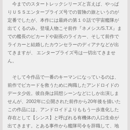
今までのスタートレックシリーズと言えば、やっぱ
りＵＳＳエンタープライズ号での冒険の旅というのが
定番でしたが、本作には最終の第１０話で宇宙艦隊が
出てくるのみ。登場人物こそ前作『ネメシス/S.T.X』ま
での艦長のピカードや副長のライカー、そして前作で
ライカーと結婚したカウンセラーのディアナなどが出
てきますが、 エンタープライズ号は一切出てきませ
ん。
そして今作品で一番のキーマンになっているのは、
前作でピカードを救うために殉職したアンドロイドの
データ少佐。彼自身は回想シーンなどにしか出演しま
せんが、2002年に公開された前作から20年後を描いた
この作品には、アンドロイドよりももう一歩進化した
存在として【シンス】と呼ばれる有機体の人口生命が
出てきます。とある事件から艦隊司令を辞職して、地