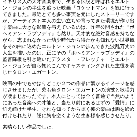
イギリス人の天才音楽家で、生きる伝説と呼ばれるエルト
ン・ジョンの半生を追った映画『ロケットマン』を観に行っ
てきました。最近とても多い事実を元にしたストーリーです
が、アーティスト本人の生い立ちや育ってきた環境が作り出
す楽曲に大きな影響を与えているのは、昨年公開された『ボ
ヘミアン・ラプソディ』も然り。天才的な絶対音感を持ちな
がら、恵まれなかった幼少時代から得たかも知れない世界観
をその曲に込めたエルトン・ジョンの歩んできた波乱万丈の
人生を描いたのは、正にその『ボヘミアン・ラプソディ』の
監督降板を引き継いだデクスター・フレッチャーとエルト
ン・ジョンが自ら惚れこんでキャスティングされた主役を演
じたタロン・エガートン。
映画の中でもやはりどこか２つの作品に繋がるイメージを感
じさせましたが、兎も角タロン・エガートンの演技と歌唱力
が凄まじかったです。本人にとっては全く普通で当然のよう
にあった音楽への才能と、当たり前にあるはずの「愛情」に
飢え続けた半生。それを知ってから聴く彼の楽曲は胸を締め
付けられたり、逆に胸を空くような生き様を感じさせたり。
素晴らしい作品でした。