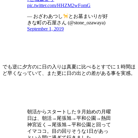
pic.twitter.com/HHZM2wFomG
— おざわあつし
とお墓まいりが好
きな町の石屋さん (@stone_ozawaya)
September 1, 2019
でも逆に夕方のに日の入りは真夏に比べるとすでに１時間ほ
ど早くなっていて、また更に日の出との差がある事を実感。
朝活からスタートした９月始めの月曜
日は、朝活→尾張旭→平和公園→熱田
神宮近く→尾張旭→平和公園と回って
イマココ。目の回りそうな1日があっ
という間に過ぎて行きました。