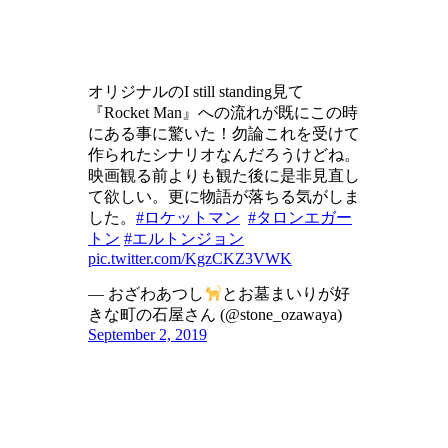
オリジナルのI still standing見て
『Rocket Man』への流れが既にこの時
にある事に驚いた！勿論これを受けて
作られたシナリオなんだろうけどね。
映画観る前よりも観た後に是非見直し
て欲しい。更に物語が落ちる気がしま
した。
#ロケットマン
#タロンエガー
トン
#エルトンジョン
pic.twitter.com/KgzCKZ3VWK
— おざわあつし
とお墓まいりが好
きな町の石屋さん (@stone_ozawaya)
September 2, 2019