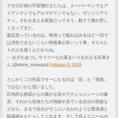
アポロ計画の宇宙飛行士たちは、スーパーマンでもア
イアンマンでもアルマゲドンでもない。ザッツリアリ
ティ。それを支える家族だってそう。観てて胸が苦し
くなってきた。
最近思っているのは、映画って観ればみるほど一回で
は消化できないくらい情報量が多いって事。そりゃヒ
トの人生描くんだからね。
— おざわあつし サイコーなお墓まいりを伝える石屋さ
ん (@stone_ozawaya)
February 8, 2019
とにかくこの作品でキーになるのは「音」と「視線」
ではないかと思いました。
圧倒的な静寂からの微かな音やアクションシーンの爆
音、それから役者たちの視線や見ている自分の視線な
どから、まるで自分がそこにいるかのような緊張感と
臨場感をもたらしてくれます。そして何よりニールの