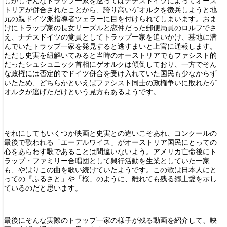
しかしそんなトラップ一家を巡ってはナチスドイツによってオース
トリアが併合されたことから、誇り高いゲオルクを徴兵しようと地
元の親ドイツ派指導者ツェラーに目を付けられてしまいます。おま
けにトラップ家の長女リーズルと恋仲だった郵便局員のロルフでさ
え、ナチスドイツの党員としてトラップ一家を追いかけ、墓地に潜
んでいたトラップ一家を発見すると逃すまいと上官に通報します。
ただし史実を紐解いてみると当時のオーストリアでもファシスト的
だったシュシュニック首相にゲオルクは傾倒しており、一方でそん
な政権には否定的でドイツ併合を受け入れていた国民も少なからず
いたため、どちらかといえばファシスト同士の政権争いに敗れたゲ
オルクが逃げただけという見方もあるようです。
それにしてもいくつか映画と史実との違いこそあれ、コンクールの
最後で歌われる「エーデルワイス」がオーストリア国民にとっての
心をあらわす歌であることは間違いないよう。アメリカ亡命後にト
ラップ・ファミリー合唱団として興行活動を生業としていた一家
も、やはりこの曲を歌い続けていたようです。この歌は日本人にと
っての『ふるさと」や「桜」のように、離れても残る郷土愛を示し
ているのだと思います。
最後にそんな実際のトラップ一家の様子が残る動画を紹介して、映