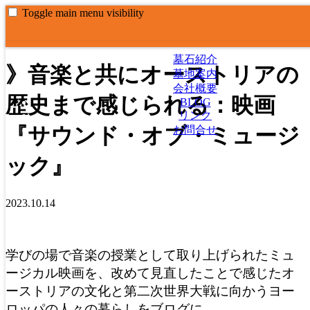
Toggle main menu visibility
お墓のおざわや
おざわやの代表のブログです
墓石紹介
》音楽と共にオーストリアの
墓地案内
会社概要
歴史まで感じられる：映画
BLOG
リンク
『サウンド・オブ・ミュージ
お問合せ
ック』
2023.10.14
学びの場で音楽の授業として取り上げられたミュ
ージカル映画を、改めて見直したことで感じたオ
ーストリアの文化と第二次世界大戦に向かうヨー
ロッパの人々の暮らしをブログに。