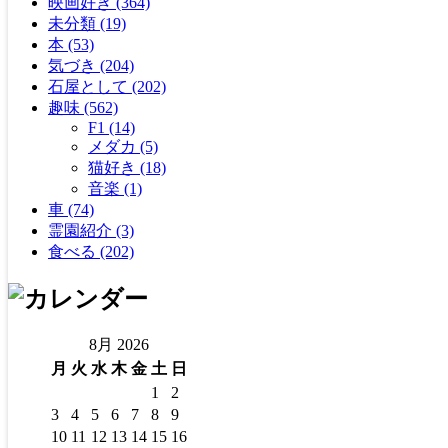
映画好き (364)
未分類 (19)
本 (53)
気づき (204)
石屋として (202)
趣味 (562)
F1 (14)
メダカ (5)
猫好き (18)
音楽 (1)
車 (74)
霊園紹介 (3)
食べる (202)
8月 2026
月
火
水
木
金
土
日
1
2
3
4
5
6
7
8
9
10
11
12
13
14
15
16