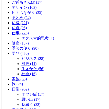
ご近所さんぽ (17)
デザイン (103)
ヒトつながり (35)
まとめ (24)
仏縁 (221)
仏道 (95)
仕事 (275)
エクスマ的思考 (1)
健康 (137)
季節の便り (90)
学び (476)
ビジネス (28)
歴史 (11)
生きかた (56)
社会 (16)
家族 (33)
旅 (74)
日常 (962)
オヤジ飯 (17)
思い出 (17)
我思う (32)