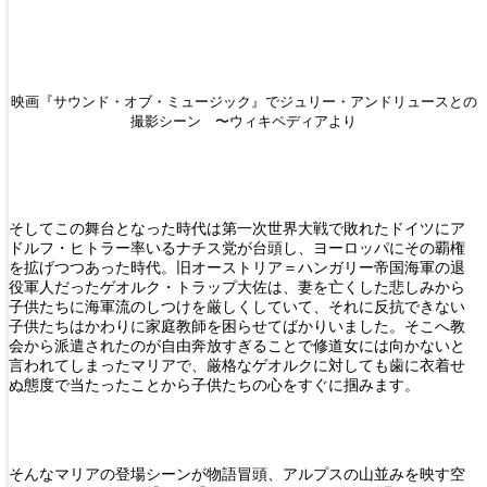
映画『サウンド・オブ・ミュージック』でジュリー・アンドリュースとの
撮影シーン 〜ウィキペディアより
そしてこの舞台となった時代は第一次世界大戦で敗れたドイツにア
ドルフ・ヒトラー率いるナチス党が台頭し、ヨーロッパにその覇権
を拡げつつあった時代。旧オーストリア＝ハンガリー帝国海軍の退
役軍人だったゲオルク・トラップ大佐は、妻を亡くした悲しみから
子供たちに海軍流のしつけを厳しくしていて、それに反抗できない
子供たちはかわりに家庭教師を困らせてばかりいました。そこへ教
会から派遣されたのが自由奔放すぎることで修道女には向かないと
言われてしまったマリアで、厳格なゲオルクに対しても歯に衣着せ
ぬ態度で当たったことから子供たちの心をすぐに掴みます。
そんなマリアの登場シーンが物語冒頭、アルプスの山並みを映す空