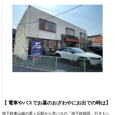
【 電車やバスでお墓のおざわやにお出での時は】
地下鉄東山線の星ヶ丘駅から市バスの「地下鉄植田」行きもし