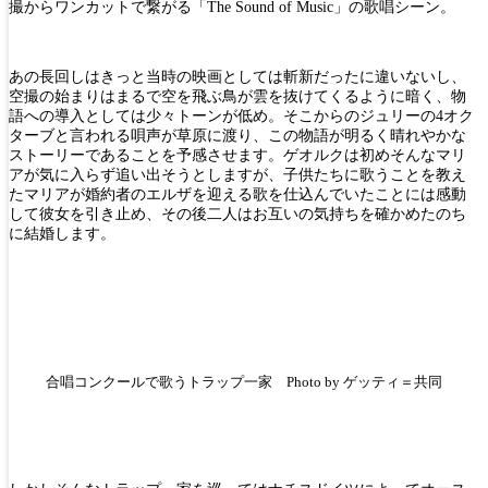
撮からワンカットで繋がる「The Sound of Music」の歌唱シーン。
あの長回しはきっと当時の映画としては斬新だったに違いないし、
空撮の始まりはまるで空を飛ぶ鳥が雲を抜けてくるように暗く、物
語への導入としては少々トーンが低め。そこからのジュリーの4オク
ターブと言われる唄声が草原に渡り、この物語が明るく晴れやかな
ストーリーであることを予感させます。ゲオルクは初めそんなマリ
アが気に入らず追い出そうとしますが、子供たちに歌うことを教え
たマリアが婚約者のエルザを迎える歌を仕込んでいたことには感動
して彼女を引き止め、その後二人はお互いの気持ちを確かめたのち
に結婚します。
合唱コンクールで歌うトラップ一家 Photo by ゲッティ＝共同