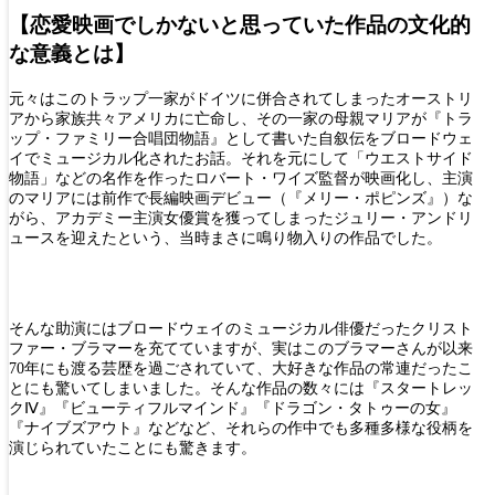
【恋愛映画でしかないと思っていた作品の文化的
な意義とは】
元々はこのトラップ一家がドイツに併合されてしまったオーストリ
アから家族共々アメリカに亡命し、その一家の母親マリアが『トラ
ップ・ファミリー合唱団物語』として書いた自叙伝をブロードウェ
イでミュージカル化されたお話。それを元にして「ウエストサイド
物語」などの名作を作ったロバート・ワイズ監督が映画化し、主演
のマリアには前作で長編映画デビュー（『メリー・ポピンズ』）な
がら、アカデミー主演女優賞を獲ってしまったジュリー・アンドリ
ュースを迎えたという、当時まさに鳴り物入りの作品でした。
そんな助演にはブロードウェイのミュージカル俳優だったクリスト
ファー・ブラマーを充てていますが、実はこのブラマーさんが以来
70年にも渡る芸歴を過ごされていて、大好きな作品の常連だったこ
とにも驚いてしまいました。そんな作品の数々には『スタートレッ
クⅣ』『ビューティフルマインド』『ドラゴン・タトゥーの女』
『ナイブズアウト』などなど、それらの作中でも多種多様な役柄を
演じられていたことにも驚きます。