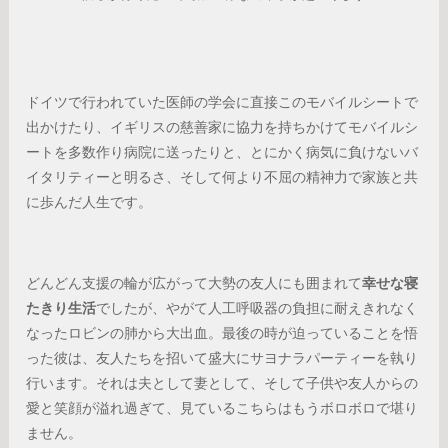
ドイツで行われていた医師の学会に直接このモバイルシートで
出かけたり、イギリスの慈善家に協力を持ちかけてモバイルシ
ートを多数作り病院に送ったりと、とにかく病気に負けないバ
イタリティーと明るさ、そして何より不屈の精神力で家族と共
に歩んだ人生です。
どんどん支援の輪が広がって大勢の友人にも囲まれて
幸せな寝
たきり生活
でしたが、やがて人工呼吸器の負担に耐えきれなく
なったロビンの肺から大出血。最後の時が迫っていることを悟
った彼は、友人たちを招いて盛大にサヨナラパーティーを執り
行います。それは夫として妻として、そして子供や友人からの
愛と笑顔が溢れ過ぎて、見ているこちらはもうボロボロで堪り
ません。