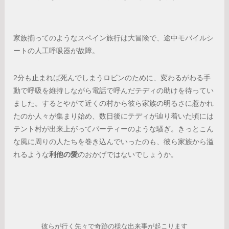
家族揃ってのようなスペイン旅行は大冒険で、途中モバイルシ
ートの人工呼吸器が故障。
2分も止まれば死んでしまうロビンのために、変わるがわる手
動で呼吸を維持しながら電話で呼んだテディの助けを待ってい
ました。するとやがて近くの村から彼ら家族の明るさに惹かれ
たのか人々が集まり始め、数日後にテディが辿り着いた頃には
テント村が出来上がってパーティーのような騒ぎ。きっとこん
な風に周りの人たちを巻き込んでいったのも、彼ら家族から溢
れるような
利他の愛
のおかげではないでしょうか。
彼らが行く先々で奇跡の様な出来事が起こります