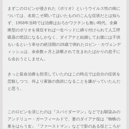
まずこのロビンが侵された《ポリオ》というウイルス性の病に
ついては、名前こそ聞いてはいたもののこんな症状だとは知ら
ず、1958年当時では治療はおろかワクチンも無い時代。全麻
痺型のポリオを発症すれば一生ベッドに縛り付けられて人工呼
吸器の世話になるしかなく、ダイアナと結婚してお腹には子供
もいるという幸せの絶頂期の28歳で倒れたロビン・カヴェンデ
ィッシュは、余命数ヶ月と診断されて生まれたばかりの息子に
も会おうとしません。
きっと延命治療も拒否していたのはこの時点では自分の症状を
悲観しつつ、何より家族の負担になることを嫌がっていたんだ
と思う。
このロビンを演じたのは『スパイダーマン』などでお馴染みの
アンドリュー・ガーフィールドで、妻のダイアナ役は『蜘蛛の
巣をはらう女』『ファーストマン』などで影のある役どころが